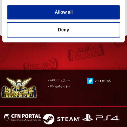
①硬直を2F減少しました
【VTⅡ】デル
②動作後半を必殺技でキャンセル可能に
Allow all
タステップ
変更しました
Deny
WEBマニュアル
シャド研 公式
SFV 公式サイト