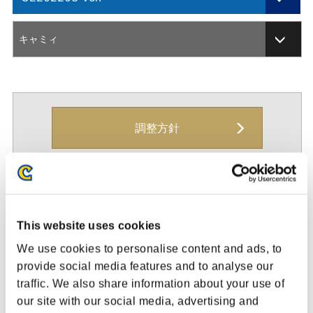
201701 Ver.
キャミィ
201705 Ver.
ARCADE EDITION
201804 Ver.
調整方針
201812 Ver.
CHAMPION EDITION
変更箇所
調整内容
CE202002 Ver.
This website uses cookies
体力
925⇒900に変更しました
CE202003 Ver.
We use cookies to personalise content and ads, to
スタン値
925⇒900に変更しました
CE202102 Ver.
provide social media features and to analyse our
traffic. We also share information about your use of
CE202105 Ver.
①空振り時の硬直を20F⇒24Fに変更し
our site with our social media, advertising and
ました
立ち強P