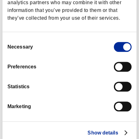
②空振り時、硬直中のやられ判定を拡大
analytics partners who may combine it with other
CE202108 Ver.
しました
information that you’ve provided to them or that
CE202203 Ver.
they’ve collected from your use of their services.
①ガード時の硬直差を-2F⇒-4Fに変更し
ました
立ち中K
②VTⅡでのキャンセルタイミングを7F早
くしました
Consent
Necessary
Selection
①空振り時の硬直を14F⇒18Fに変更し
ました
②空振り時、硬直中のやられ判定を前方
しゃがみ中K
に拡大しました
Preferences
③VTⅡでのキャンセルタイミングを2F早
くしました
Statistics
①初段の攻撃判定を後方に縮小しました
②ダメージを100(50×2)⇒120(70+50)
強スパイラル
に変更しました
アロー
③スタン値を120(50+70)⇒150(80+70)
Marketing
に変更しました
アクセルスピ
ガード時の硬直差を+2⇒+4に変更しまし
ンナックル
た
（VSⅠ）
Show details