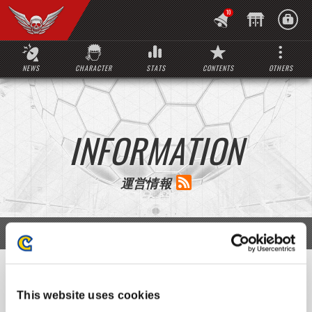
10
NEWS
CHARACTER
STATS
CONTENTS
OTHERS
INFORMATION
運営情報
LATEST
最新
LATEST INFO
統計情報を更新しました
お知らせ
This website uses cookies