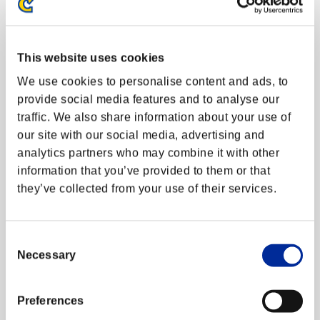
(10/10)
アップデート
エクストラバトル
This website uses cookies
サイト更新情報
We use cookies to personalise content and ads, to
下記日時におきまして、ゲームにログインできない
provide social media features and to analyse our
障害が発生しておりました。
メンテナンス
traffic. We also share information about your use of
現在は正常にログインすることができます。
our site with our social media, advertising and
障害情報
analytics partners who may combine it with other
■障害発生日時
information that you’ve provided to them or that
they’ve collected from your use of their services.
2023年10月9日 9時頃 ～ 10月10日 11:50時頃まで
※Steam版のみでPS版には影響はございません。
Consent
皆様にはご迷惑おかけしまして、大変申し訳ござい
Necessary
Selection
ませんでした。
Preferences