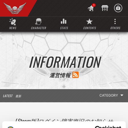
9
NEWS
CHARACTER
STATS
CONTENTS
OTHERS
INFORMATION
運営情報
LATEST
最新
LATEST INFO
[Steam版]ログイン障害復旧のお知らせ
お知らせ