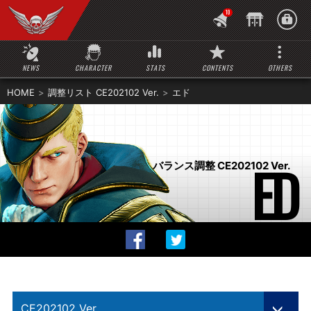
10
NEWS
CHARACTER
STATS
CONTENTS
OTHERS
HOME
調整リスト CE202102 Ver.
エド
ED
バランス調整 CE202102 Ver.
CE202102 Ver.