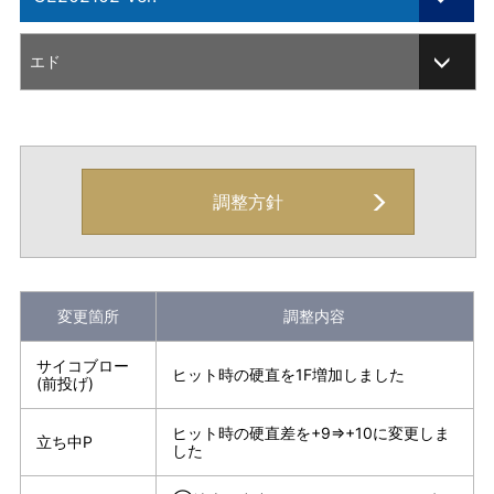
ARCADE EDITION
エド
201804 Ver.
201812 Ver.
CHAMPION EDITION
調整方針
CE202002 Ver.
CE202003 Ver.
変更箇所
調整内容
CE202102 Ver.
サイコブロー
CE202203 Ver.
ヒット時の硬直を1F増加しました
(前投げ)
CE202205 Ver.
ヒット時の硬直差を+9⇒+10に変更しま
立ち中P
した