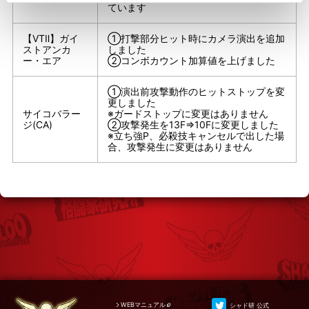
ています
【VTⅡ】ガイ
①打撃部分ヒット時にカメラ演出を追加
ストアンカ
しました
ー・エア
②コンボカウント加算値を上げました
①演出前攻撃動作のヒットストップを変
更しました
サイコバラー
※ガードストップに変更はありません
ジ(CA)
②攻撃発生を13F⇒10Fに変更しました
※立ち強P、必殺技キャンセルで出した場
合、攻撃発生に変更はありません
WEBマニュアル
シャド研 公式