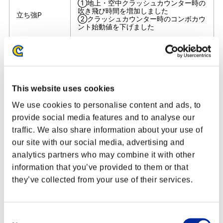
①地上・空中クラッシュカウンター時の
吹き飛び時間を増加しました
立ち強P
②クラッシュカウンター時のコンボカウ
ント始動値を下げました
①攻撃発生を15F⇒14Fに変更しました
立ち強K
※硬直差の変更はありません
②全体動作を40F⇒39Fに変更しました
攻撃持続発生1F前～攻撃持続終了までの
This website uses cookies
しゃがみ中P
間、本体上部に飛び道具無敵のやられ判
定を付与しました
We use cookies to personalise content and ads, to
provide social media features and to analyse our
サイコフリッ
①コンボカウント上限値を上げました
traffic. We also share information about your use of
カー
②コンボカウント加算値を上げました
our site with our social media, advertising and
analytics partners who may combine it with other
①空中ヒット時の横方向への吹き飛び距
サイコシュー
離を減少しました
information that you’ve provided to them or that
ト
②CAキャンセル可能となるタイミング
they’ve collected from your use of their services.
を1F遅くしました
通常技キャンセルから発動した際、初段
サイコライジ
の2F目以降の攻撃判定を横方向に拡大し
ング
Consent
ました