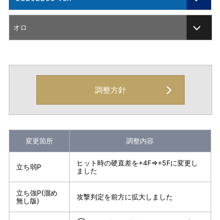
CE202203 Ver.
オロ
調整方針
変更箇所
調整内容
ヒット時の硬直差を+4F⇒+5Fに変更し
立ち弱P
ました
立ち強P(溜め
攻撃判定を前方に拡大しました
無し版)