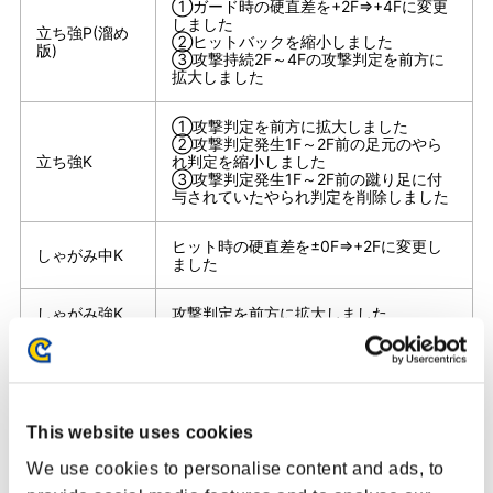
①ガード時の硬直差を+2F⇒+4Fに変更
しました
立ち強P(溜め
②ヒットバックを縮小しました
版)
③攻撃持続2F～4Fの攻撃判定を前方に
拡大しました
①攻撃判定を前方に拡大しました
②攻撃判定発生1F～2F前の足元のやら
立ち強K
れ判定を縮小しました
③攻撃判定発生1F～2F前の蹴り足に付
与されていたやられ判定を削除しました
ヒット時の硬直差を±0F⇒+2Fに変更し
しゃがみ中K
ました
しゃがみ強K
攻撃判定を前方に拡大しました
めくり用の攻撃判定を後方に拡大しまし
ジャンプ弱K
た
ガード時の硬直差を-6F⇒-4Fに変更しま
This website uses cookies
飛び膝
した
We use cookies to personalise content and ads, to