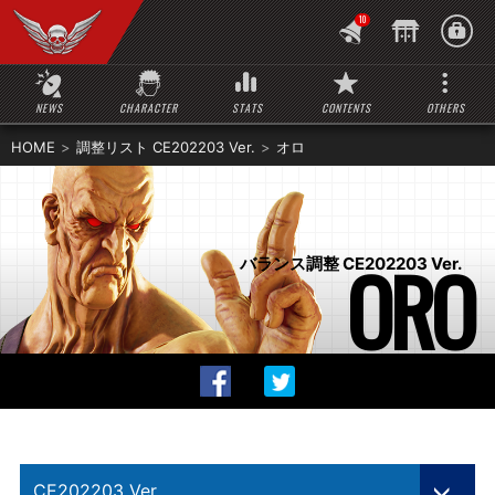
10
NEWS
CHARACTER
STATS
CONTENTS
OTHERS
HOME
調整リスト CE202203 Ver.
オロ
ORO
バランス調整 CE202203 Ver.
CE202203 Ver.