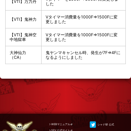
【VTⅠ】万力丹
した
Vタイマー消費量を1000F⇒1500Fに変
【VTⅠ】鬼神力
更しました
【VTⅠ】鬼神空
Vタイマー消費量を1000F⇒1500Fに変
中地獄車
更しました
大神仙力
鬼ヤンマキャンセル時、発生が7F⇒4Fに
（CA）
なるようにしました
WEBマニュアル
シャド研 公式
SFV 公式サイト