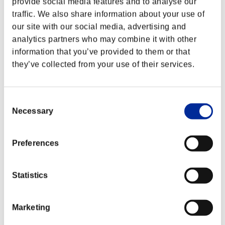
provide social media features and to analyse our
Vトリガーキャンセル対応技に変更しま
EX日輪掌
した
traffic. We also share information about your use of
our site with our social media, advertising and
①ガード時の硬直差を-42F⇒-17Fに変
仁王力（EX含
analytics partners who may combine it with other
更しました
む）
②硬直を60F⇒35Fに変更しました
information that you’ve provided to them or that
they’ve collected from your use of their services.
①発生を7F⇒5Fに変更しました
仁王力
②攻撃発生前の前進距離を増加しました
Consent
①攻撃判定を前方に拡大しました
EX仁王力
②ヒット時のオロの硬直を4F減少しま
Necessary
Selection
した
①ダメージを60/80/100⇒70/100/120
Preferences
に変更しました
連ね蹴足
②攻撃判定を前方に拡大しました
③ヒット・ガード時にVTⅡでキャンセル
可能に変更しました
Statistics
2段目を地上ヒット・ガード時に相手を
中連ね蹴足
引き寄せるようにしました
Marketing