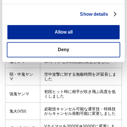
EX連ね蹴足
3段目の攻撃判定を前方に拡大しました
人柱渡り（EX
2段目以降の攻撃判定を前方に拡大しま
Show details
版含む）
した
①ガード硬直を16F⇒20Fに変更しまし
Allow all
た
EX人柱登り
②着地硬直を9F⇒4Fに変更しました
③最低空でガード時の硬直差
を-11F⇒-2Fに変更しました
Deny
鬼ヤンマ
CAキャンセル対応技に変更しました
弱・中鬼ヤン
空中攻撃に対する無敵時間を2F延長しま
マ
した
初段ヒット時に相手が吹き飛ぶ高度を低
強鬼ヤンマ
くしました
必殺技キャンセル可能な通常技・特殊技
鬼火(VSⅠ)
からキャンセル発動可能に変更しました
Vタイマーを2000F⇒3000Fに変更しま