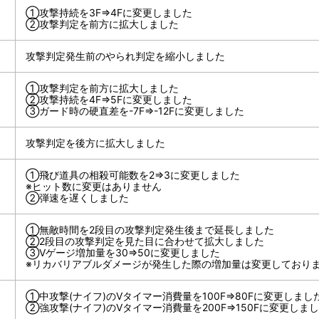
①攻撃持続を3F⇒4Fに変更しました
②攻撃判定を前方に拡大しました
攻撃判定発生前のやられ判定を縮小しました
①攻撃判定を前方に拡大しました
②攻撃持続を4F⇒5Fに変更しました
③ガード時の硬直差を-7F⇒-12Fに変更しました
攻撃判定を後方に拡大しました
①飛び道具の相殺可能数を2⇒3に変更しました
※ヒット数に変更はありません
②弾速を遅くしました
①無敵時間を2段目の攻撃判定発生後まで延長しました
②2段目の攻撃判定を見た目に合わせて拡大しました
③Vゲージ増加量を30⇒50に変更しました
※リカバリアブルダメージが発生した際の増加量は変更しており
①中攻撃(ナイフ)のVタイマー消費量を100F⇒80Fに変更しまし
②強攻撃(ナイフ)のVタイマー消費量を200F⇒150Fに変更しま