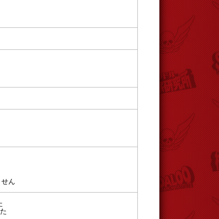
ません
た
した