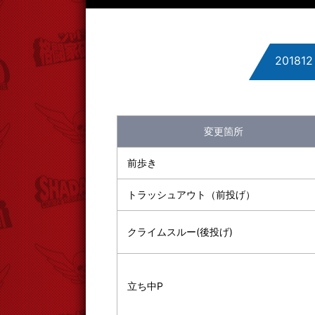
201812 
201812 Ver.
CHAMPION E
変更箇所
CE202002 Ve
前歩き
CE202003 Ve
トラッシュアウト（前投げ）
CE202102 Ve
クライムスルー(後投げ)
CE202105 Ve
CE202203 Ve
立ち中P