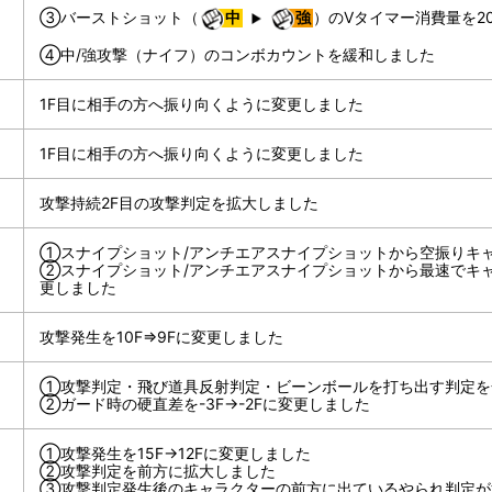
③バーストショット（
中
強
）のVタイマー消費量を20
④中/強攻撃（ナイフ）のコンボカウントを緩和しました
1F目に相手の方へ振り向くように変更しました
1F目に相手の方へ振り向くように変更しました
攻撃持続2F目の攻撃判定を拡大しました
①スナイプショット/アンチエアスナイプショットから空振りキ
②スナイプショット/アンチエアスナイプショットから最速でキ
更しました
攻撃発生を10F⇒9Fに変更しました
①攻撃判定・飛び道具反射判定・ビーンボールを打ち出す判定を
②ガード時の硬直差を-3F→-2Fに変更しました
①攻撃発生を15F→12Fに変更しました
②攻撃判定を前方に拡大しました
③攻撃判定発生後のキャラクターの前方に出ているやられ判定が