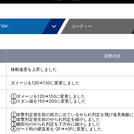
Ver.
コーディー
DITION
調整内容
r.
移動速度を上昇しました
r.
ダメージを120⇒130に変更しました
r.
①ダメージを120⇒150に変更しました
②スタン値を150⇒200に変更しました
r.
①攻撃判定発生前の前方に出ているやられ判定を飛び道具無敵に
r.
②攻撃判定発生前のやられ判定を縮小しました
③腕部分のやられ判定を下方向に縮小しました
④ガード時の硬直差を-2F⇒±0Fに変更しました