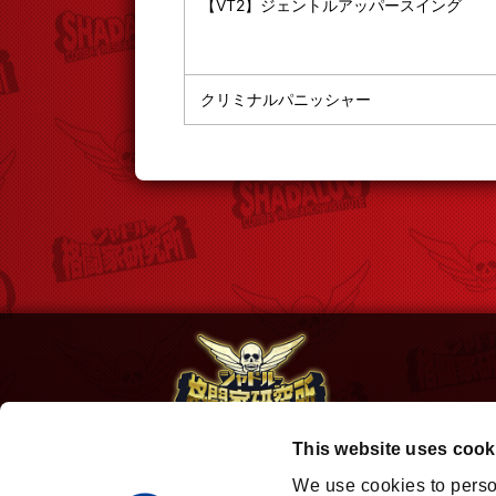
【VT2】ジェントルアッパースイング
クリミナルパニッシャー
This website uses cook
※画像および映像は開発中のものです。
We use cookies to perso
PlayStation および
は株式会社ソニー・イン