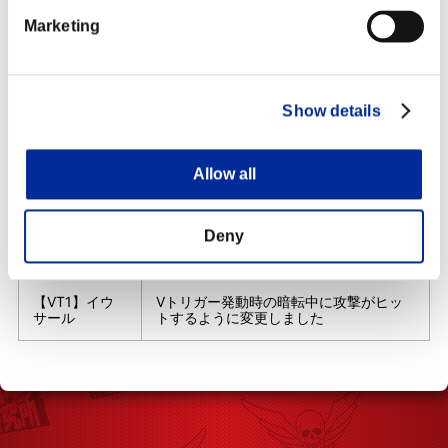
弱スピニン
ダメージを90⇒80に変更しました
グ・ミキサー
Marketing
中スピニン
ダメージを110⇒100に変更しました
グ・ミキサー
Show details
①後方部分の攻撃が相手にヒットした
強スピニン
際、吹き飛ぶ方向を変更しました
グ・ミキサー
②特定状況でコンボに使用した際、相手
Allow all
の裏に回ってしまう現象を緩和しました
ダッシュ・ス
特定状況下でイウサールに接触した際、
Deny
ピニング・ミ
前進しない状態のまま動作する現象を修
キサー
正しました
【VT1】イウ
Vトリガー発動時の暗転中に攻撃がヒッ
サール
トするように変更しました