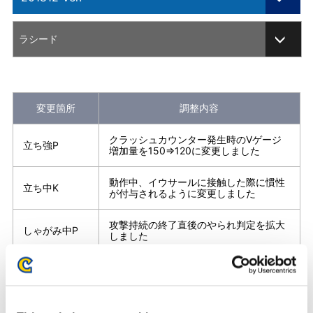
201701 Ver.
ラシード
201705 Ver.
ARCADE EDITION
変更箇所
調整内容
201804 Ver.
クラッシュカウンター発生時のVゲージ
立ち強P
201812 Ver.
増加量を150⇒120に変更しました
CHAMPION EDITION
動作中、イウサールに接触した際に慣性
立ち中K
が付与されるように変更しました
CE202002 Ver.
攻撃持続の終了直後のやられ判定を拡大
しゃがみ中P
CE202003 Ver.
しました
CE202102 Ver.
クラッシュカウンター発生時のVゲージ
しゃがみ強P
増加量を150⇒120に変更しました
CE202105 Ver.
クラッシュカウンター発生時のVゲージ