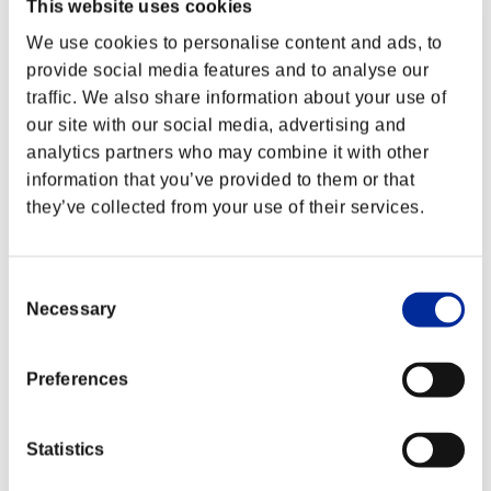
しゃがみ強K
This website uses cookies
増加量を100⇒120に変更しました
CE202203 Ver.
We use cookies to personalise content and ads, to
ヒット時にラシードが跳ね返らないよう
provide social media features and to analyse our
地上イーグ
に変更しました
ル・スパイク
※ダッシュ・イーグル・スパイクとVイー
traffic. We also share information about your use of
グル・スパイクは変更ありません
our site with our social media, advertising and
analytics partners who may combine it with other
①ダメージを110⇒100に変更しました
弱イーグル・
information that you’ve provided to them or that
②ヒット時の吹き飛びを増加しました
スパイク
③スタン値を200⇒150に変更しました
they’ve collected from your use of their services.
①ダメージを130⇒120に変更しました
中イーグル・
②ヒット時の吹き飛びを増加しました
スパイク
③スタン値を200⇒150に変更しました
Consent
Necessary
Selection
強イーグル・
①ダメージを140⇒130に変更しました
スパイク
②ヒット時の吹き飛びを増加しました
Preferences
EXスピニン
①技の動作中に攻撃を受けた際の被ダメ
グ・ミキサー
ージを1.2倍に変更しました
（通常版/慣性
②慣性版の動作中に被カウンター判定を
Statistics
版）
付与しました