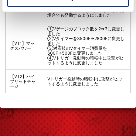
ガビー（Vスキ
増加量を200⇒150に変更しました
ル 上・下段）
③ナイトロチャージから最速のタイミン
グで派生する際、ボタン入力が1Fずれた
場合でも発動するようにしました
①Vゲージのブロック数を2⇒3に変更し
ました
②Vタイマーを3500F→2800Fに変更し
【VT1】マッ
ました
クスパワー
③対応技のVタイマー消費量を
600F→500Fに変更しました
④Vトリガー発動時の暗転中に攻撃がヒ
ットするように変更しました
【VT2】ハイ
Vトリガー発動時の暗転中に攻撃がヒッ
ブリッドチャ
トするように変更しました
ージ