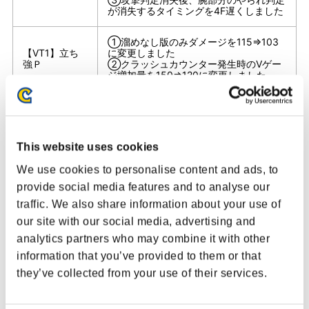
が消失するタイミングを4F遅くしました
①溜めなし版のみダメージを115⇒103
【VT1】立ち
に変更しました
強Ｐ
②クラッシュカウンター発生時のVゲー
ジ増加量を150⇒120に変更しました
①クラッシュカウンター発生時のVゲー
ジ増加量を200(100+100)⇒150(75+75)
に変更しました
しゃがみ強K
②2段目のみクラッシュカウンターした
This website uses cookies
場合のVゲージ増加量を100⇒150に変更
しました
We use cookies to personalise content and ads, to
provide social media features and to analyse our
①ダメージを100⇒90に変更しました
ジャンプ強K
②攻撃判定発生前のやられ判定を拡大し
traffic. We also share information about your use of
ました
our site with our social media, advertising and
analytics partners who may combine it with other
①空振り時の硬直を5F増加しました
information that you’ve provided to them or that
【通常/VT1】
②動作硬直中の足元のやられ判定を上方
アビブラスタ
に拡大しました
they’ve collected from your use of their services.
ー
③攻撃判定消失後、足元のやられ判定が
消失するタイミングを12F遅くしました