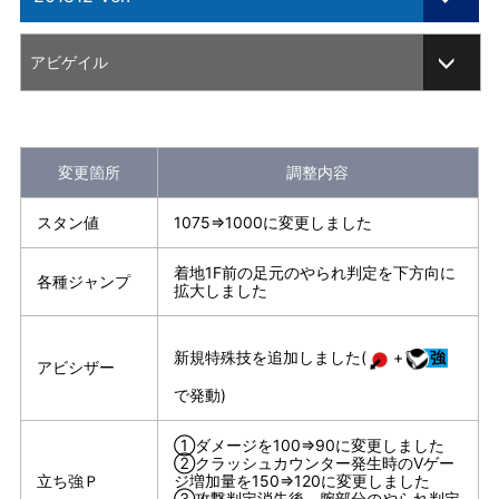
ARCADE EDITION
アビゲイル
201804 Ver.
201812 Ver.
変更箇所
調整内容
CHAMPION EDITION
スタン値
1075⇒1000に変更しました
CE202002 Ver.
着地1F前の足元のやられ判定を下方向に
CE202003 Ver.
各種ジャンプ
拡大しました
CE202102 Ver.
新規特殊技を追加しました(
+
強
アビシザー
CE202105 Ver.
で発動)
CE202108 Ver.
①ダメージを100⇒90に変更しました
②クラッシュカウンター発生時のVゲー
CE202203 Ver.
立ち強Ｐ
ジ増加量を150⇒120に変更しました
③攻撃判定消失後、腕部分のやられ判定