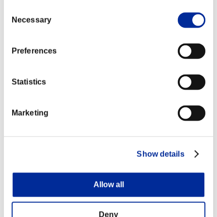
アビゲイルス
Consent
マッシュ（全
投げ間合いを縮小しました
Necessary
Selection
強度）
ギガントフー
攻撃判定発生前のやられ判定を拡大しま
Preferences
プ（中・強
した
版）
Statistics
アバランシュ
プレス(通常
コンボカウントを緩和しました
版/EX版)
Marketing
ナイトロチャージから最速のタイミング
ベイエリアサ
で派生する際、ボタン入力が1Fずれた場
ンライズ
合でも発動するようにしました
Show details
ハンガビー(V
Vゲージ増加量を150⇒100に変更しまし
スキル 上・下
た
段)
Allow all
①Vゲージ増加量を150⇒100に変更しま
した
ナイトロハン
②EXナイトロチャージ派生版のVゲージ
Deny