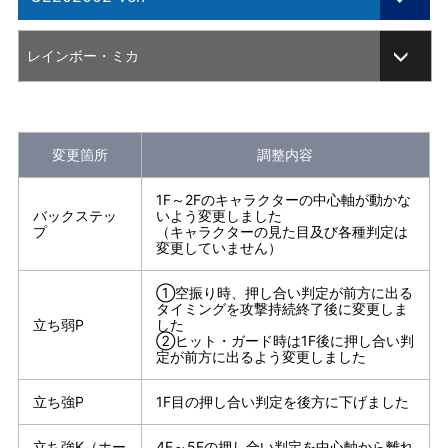
201701 Ver.
レインボー・ミカ
ARCADE EDITION
201804 Ver.
変更箇所
調整内容
201812 Ver.
1F～2Fのキャラクターの中心軸が動かな
CHAMPION EDITION
バックステッ
いよう変更しました
プ
（キャラクターの見た目及び各種判定は
変更していません）
CE202002 Ver.
①空振り時、押し合い判定が前方に出る
CE202003 Ver.
タイミングを攻撃持続終了後に変更しま
立ち弱P
した
CE202102 Ver.
②ヒット・ガード時は1F後に押し合い判
定が前方に出るよう変更しました
CE202105 Ver.
立ち強P
1F目の押し合い判定を後方に下げました
CE202108 Ver.
立ち強K（ホー
4F～5Fの押し合い判定を中心軸から離れ