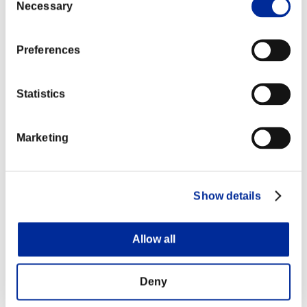
しゃがみ弱K
した
Necessary
Selection
②ヒット・ガード時は1F後に押し合い判
定が前方に出るよう変更しました
Preferences
1F～5Fの押し合い判定を後方に下げまし
しゃがみ中K
た
Statistics
①1F～5Fのキャラクターの中心軸が動
かないよう変更しました
（キャラクターの見た目及び各種判定は
しゃがみ強K
変更していません）
Marketing
②1F～5Fの押し合い判定を後方に下げ
ました
1F～2Fのキャラクターの中心軸が動かな
いよう変更しました
Show details
リディミカ
（キャラクターの見た目及び各種判定は
変更していません）
Allow all
弱～強シュー
1F～5Fの押し合い判定を後方に下げまし
ティングピー
た
チ
Deny
EXシューティ
1F目にキャラクターの中心軸が動かない