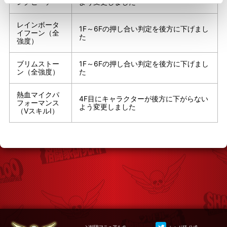
ングピーチ
よう変更しました
レインボータ
1F～6Fの押し合い判定を後方に下げまし
イフーン（全
た
強度）
ブリムストー
1F～6Fの押し合い判定を後方に下げまし
ン（全強度）
た
熱血マイクパ
4F目にキャラクターが後方に下がらない
フォーマンス
よう変更しました
（VスキルⅠ）
WEBマニュアル