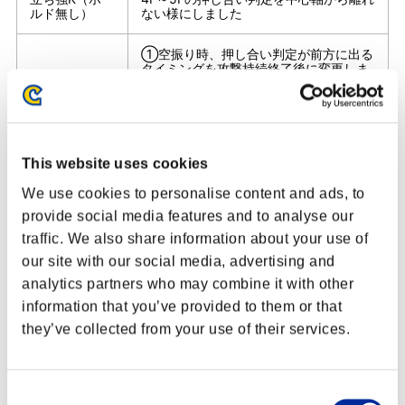
CE202203 Ver.
ルド無し）
ない様にしました
①空振り時、押し合い判定が前方に出る
タイミングを攻撃持続終了後に変更しま
しゃがみ弱P
した
②ヒット・ガード時は1F後に押し合い判
定が前方に出るよう変更しました
①1F～5Fのキャラクターの中心軸が動
This website uses cookies
かないよう変更しました
（キャラクターの見た目及び各種判定は
しゃがみ中P
We use cookies to personalise content and ads, to
変更していません）
②19F～動作終了までの押し合い判定を
provide social media features and to analyse our
後方に下げました
traffic. We also share information about your use of
our site with our social media, advertising and
①動作1F～5Fの間キャラクターの中心
軸が動かないよう変更しました
analytics partners who may combine it with other
（キャラクターの見た目及び各種判定は
しゃがみ強P
information that you’ve provided to them or that
変更していません）
②1F目の押し合い判定を後方に下げまし
they’ve collected from your use of their services.
た
①空振り時、押し合い判定が前方に出る
タイミングを攻撃持続終了後に変更しま
Consent