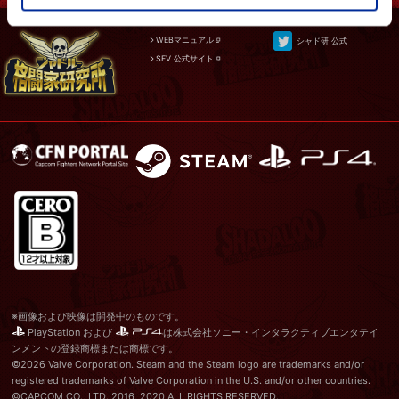
WEBマニュアル
シャド研 公式
SFV 公式サイト
※画像および映像は開発中のものです。
PlayStation および
は株式会社ソニー・インタラクティブエンタテイ
ンメントの登録商標または商標です。
©2026 Valve Corporation. Steam and the Steam logo are trademarks and/or
registered trademarks of Valve Corporation in the U.S. and/or other countries.
©CAPCOM CO., LTD. 2016, 2020 ALL RIGHTS RESERVED.