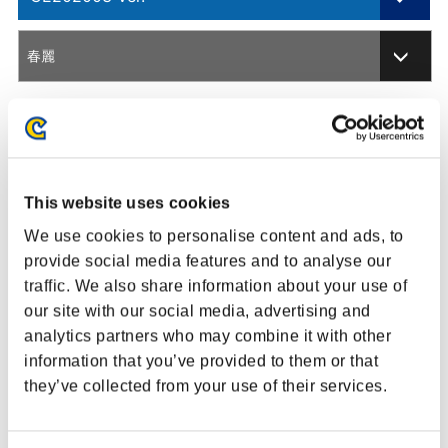
201701 Ver.
春麗
201705 Ver.
ARCADE EDITION
変更箇所
調整内容
201804 Ver.
【通常/VT1】
This website uses cookies
攻撃判定を内側に拡大しました
201812 Ver.
しゃがみ中K
We use cookies to personalise content and ads, to
CHAMPION EDITION
【通常/VT1】
①攻撃判定を前方に拡大しました
provide social media features and to analyse our
覇山蹴
②地上判定になるタイミングを攻撃判定
traffic. We also share information about your use of
（VSⅡ）
発生1F前に変更しました
CE202002 Ver.
our site with our social media, advertising and
CE202003 Ver.
analytics partners who may combine it with other
information that you’ve provided to them or that
CE202102 Ver.
they’ve collected from your use of their services.
CE202108 Ver.