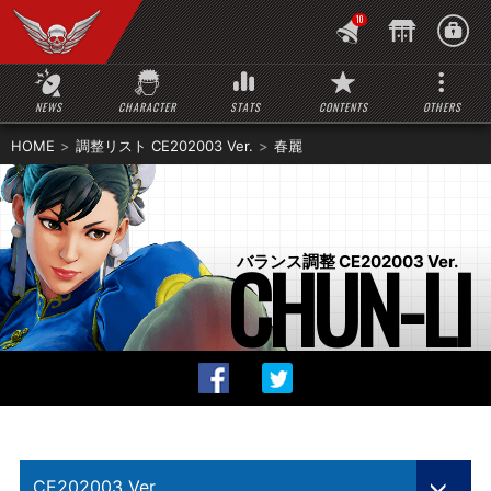
10
NEWS
CHARACTER
STATS
CONTENTS
OTHERS
HOME
調整リスト CE202003 Ver.
春麗
CHUN-LI
バランス調整 CE202003 Ver.
CE202003 Ver.