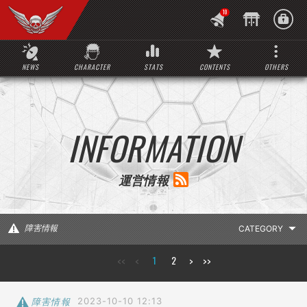
10
NEWS
CHARACTER
STATS
CONTENTS
OTHERS
INFORMATION
運営情報
障害情報
<<
<
1
2
>
>>
LATEST INFO
お知らせ
障害情報
2023-10-10 12:13