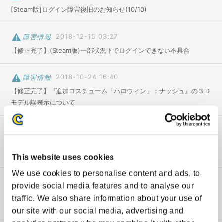
アップデート
[Steam版]ログイン障害復旧のお知らせ(10/10)
エクストラバトル
障害情報
2018-12-15 03:27
【修正完了】(Steam版)一部状況下でログインできない不具合
サイト更新情報
メンテナンス
障害情報
2018-10-24 16:40
【修正完了】『追加コスチューム「ハロウィン」：ナッシュ』の３Ｄ
障害情報
モデル誤表示について
障害情報
2018-01-18 05:36
【修正】PS4版 ストV AE 『レガシー・コントローラー』を使用した
際の不具合について
This website uses cookies
We use cookies to personalise content and ads, to
障害情報
2018-01-17 18:07
provide social media features and to analyse our
【修正】PS4版 ストV AE エクストラバトルクリア後のゲームクラッ
traffic. We also share information about your use of
シュについて
our site with our social media, advertising and