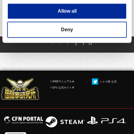
【続報】リプレイデータの登録や取得ができない問題(5/5)
Allow all
障害情報
2016-04-26 18:37
【復旧】ログイン障害発生のお知らせ(4/26）
Deny
<<
<
1
2
>
>>
WEBマニュアル
シャド研 公式
SFV 公式サイト