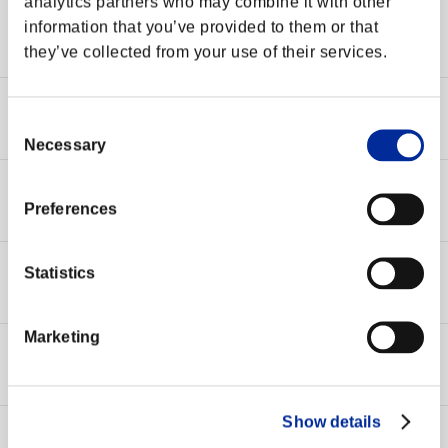
analytics partners who may combine it with other
障害情報
2017-03-08 22:55
information that you’ve provided to them or that
【復旧】ログイン障害発生のお知らせ(3/8)
they’ve collected from your use of their services.
障害情報
2017-02-22 16:48
Consent
【復旧】PC版：インゲームストアの進行不可について
Necessary
Selection
障害情報
2017-01-19 16:30
Preferences
【復旧】1月18日(水)以降に発生している障害について
障害情報
2016-09-28 10:00
Statistics
【修正】現在確認されている不具合について(9/28)
Marketing
障害情報
2016-05-11 18:23
【復旧】ログイン障害発生のお知らせ(5/11)
Show details
障害情報
2016-05-03 18:20