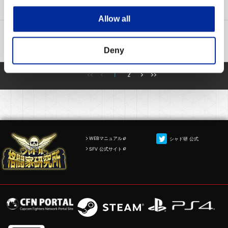
【続報】リプレイデータの登録や取得ができない問題(5/5)
Allow all
障害情報
2016-04-26 18:37
【復旧】ログイン障害発生のお知らせ(4/26）
Deny
<<
<
1
2
>
>>
WEBマニュアル
シャド研 公式
SFV 公式サイト