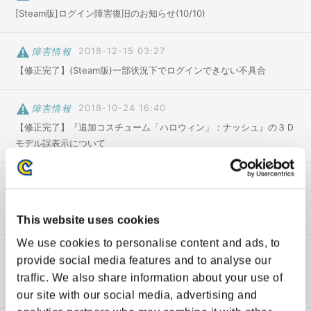
アップデート
[Steam版]ログイン障害復旧のお知らせ(10/10)
エクストラバトル
障害情報
2018-12-15 03:27
【修正完了】(Steam版)一部状況下でログインできない不具合
サイト更新情報
メンテナンス
障害情報
2018-10-24 16:40
【修正完了】『追加コスチューム「ハロウィン」：ナッシュ』の３Ｄ
障害情報
モデル誤表示について
障害情報
2018-01-18 05:36
【修正】PS4版 ストV AE 『レガシー・コントローラー』を使用した
際の不具合について
This website uses cookies
We use cookies to personalise content and ads, to
障害情報
2018-01-17 18:07
provide social media features and to analyse our
【修正】PS4版 ストV AE エクストラバトルクリア後のゲームクラッ
traffic. We also share information about your use of
シュについて
our site with our social media, advertising and