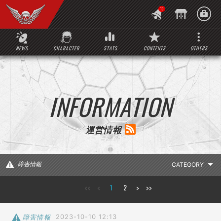
10
NEWS
CHARACTER
STATS
CONTENTS
OTHERS
INFORMATION
運営情報
障害情報
<<
<
1
2
>
>>
LATEST INFO
お知らせ
障害情報
2023-10-10 12:13