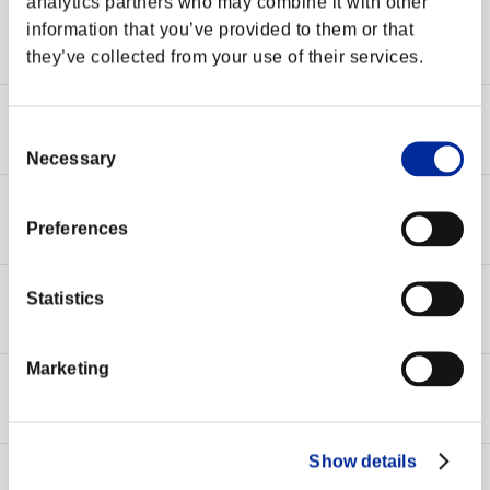
analytics partners who may combine it with other
障害情報
2017-03-08 22:55
information that you’ve provided to them or that
【復旧】ログイン障害発生のお知らせ(3/8)
they’ve collected from your use of their services.
障害情報
2017-02-22 16:48
Consent
【復旧】PC版：インゲームストアの進行不可について
Necessary
Selection
障害情報
2017-01-19 16:30
Preferences
【復旧】1月18日(水)以降に発生している障害について
障害情報
2016-09-28 10:00
Statistics
【修正】現在確認されている不具合について(9/28)
Marketing
障害情報
2016-05-11 18:23
【復旧】ログイン障害発生のお知らせ(5/11)
Show details
障害情報
2016-05-03 18:20