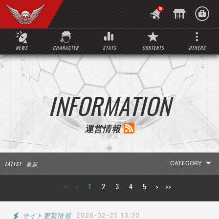
10
NEWS
CHARACTER
STATS
CONTENTS
OTHERS
INFORMATION
運営情報
LATEST
最 新
<<
<
1
2
3
4
5
>
>>
LATEST INFO
お知らせ
サイト更新情報
2026-02-25 13:30