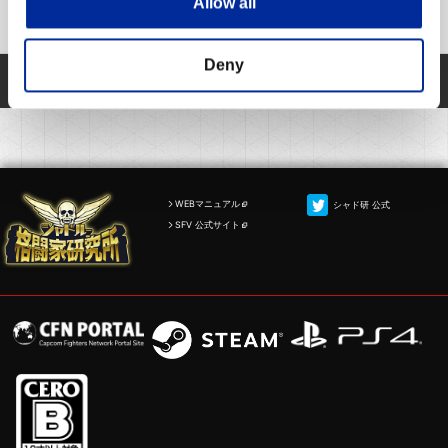
Allow all
本WEBサイトで提供している一部機能の停止について
Deny
<<
<
1
2
3
4
5
>
>>
WEBマニュアル
シャド研 公式
SFV 公式サイト