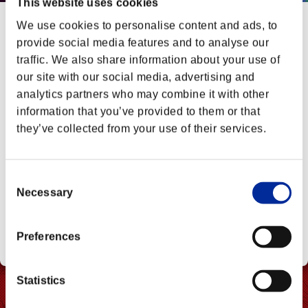
This website uses cookies
We use cookies to personalise content and ads, to
provide social media features and to analyse our
LOGIN TO YOUR ACCOUNT
traffic. We also share information about your use of
our site with our social media, advertising and
ログインが必要です。
analytics partners who may combine it with other
information that you’ve provided to them or that
they’ve collected from your use of their services.
Consent
Necessary
Selection
BACK TO CHARACTER DATA
Preferences
Statistics