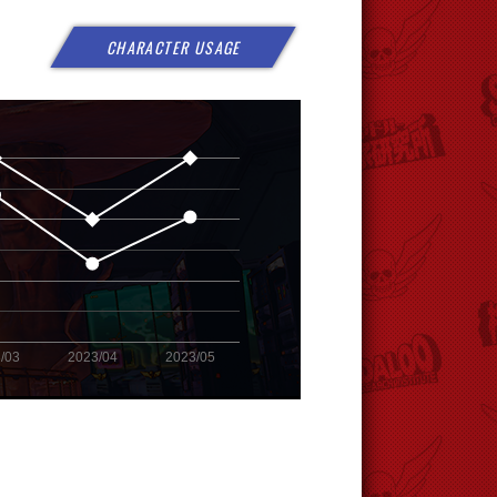
CHARACTER USAGE
24
25
26
27
/03
2023/04
2023/05