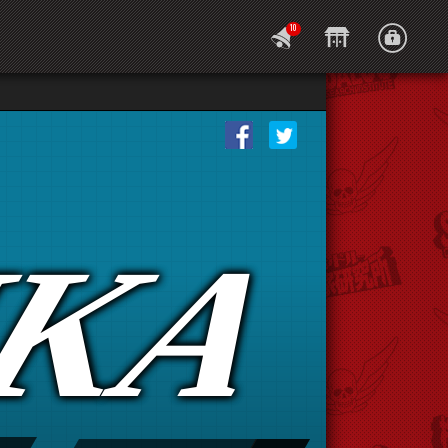
10
IKA