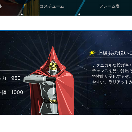
ド
コスチューム
フレーム表
上級兵の鋭い
テクニカルな投げキ
チャンスを見つけ出
で性能が変化するぞ
体力
950
やすい。ラリアット
ン値
1000