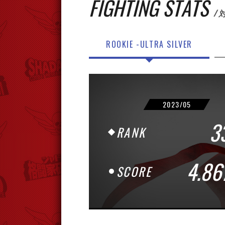
FIGHTING STATS
/
ROOKIE -
ULTRA SILVER
2023/05
3
RANK
4.86
SCORE