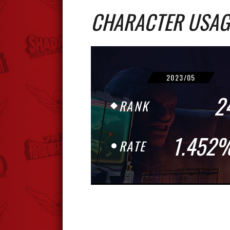
CHARACTER USAG
2023/05
2
RANK
1.452
RATE