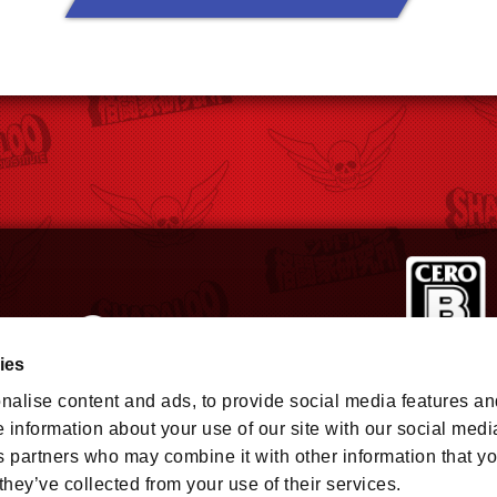
ies
nalise content and ads, to provide social media features an
タラクティブエンタテインメントの登録商標または商標です。
rademarks and/or registered trademarks of Valve Corporation in the U.S. and/or other
e information about your use of our site with our social medi
.
s partners who may combine it with other information that y
they’ve collected from your use of their services.