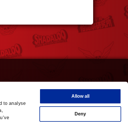
Allow all
d to analyse
 countries.
a,
Deny
ou’ve