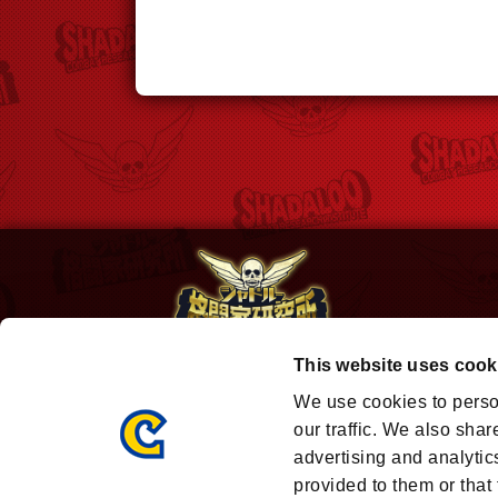
This website uses cook
※画像および映像は開発中のものです。
We use cookies to perso
PlayStation および
は株式会社ソニー・イン
©2026 Valve Corporation. Steam and the Steam logo are t
our traffic. We also shar
©CAPCOM CO., LTD. 2016, 2020 ALL RIGHTS RESERVED
advertising and analytic
provided to them or that 