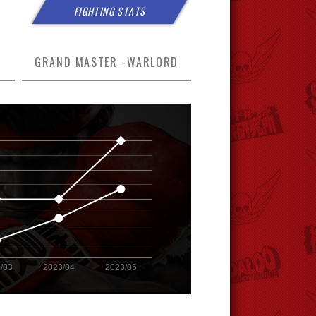
FIGHTING STATS
GRAND MASTER -
WARLORD
33.0
33.5
34.0
34.5
35.0
/03
2023/04
2023/05