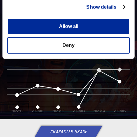
2023/05
Show details
15
RANK
Allow all
2.004%
RATE
Deny
2.1
15
2.0
16
1.9
17
1.8
18
2022/12
2023/01
2023/02
2023/03
2023/04
2023/05
CHARACTER USAGE