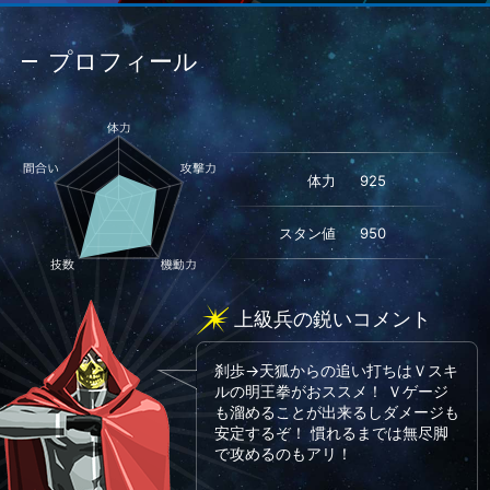
プロフィール
体力
925
スタン値
950
上級兵の鋭いコメント
刹歩→天狐からの追い打ちはＶスキ
ルの明王拳がおススメ！ Ｖゲージ
も溜めることが出来るしダメージも
安定するぞ！ 慣れるまでは無尽脚
で攻めるのもアリ！