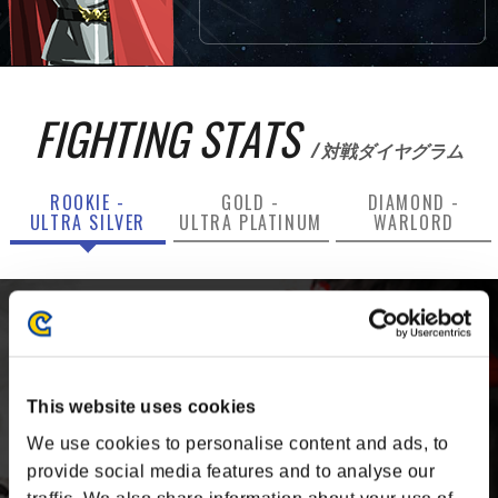
FIGHTING STATS
/ 対戦ダイヤグラム
ROOKIE -
GOLD -
DIAMOND -
ULTRA SILVER
ULTRA PLATINUM
WARLORD
2023/05
32
RANK
This website uses cookies
4.873
SCORE
We use cookies to personalise content and ads, to
provide social media features and to analyse our