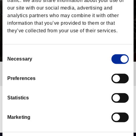
traffic. We also share information about your use of
our site with our social media, advertising and
5.5
20
analytics partners who may combine it with other
information that you’ve provided to them or that
5.0
25
they’ve collected from your use of their services.
4.5
30
4.0
35
Consent
2022/12
2023/01
2023/02
2023/03
2023/04
2023/05
Necessary
Selection
FIGHTING STATS
Preferences
Statistics
CHARACTER USAGE
Marketing
/ キャラクター使用率