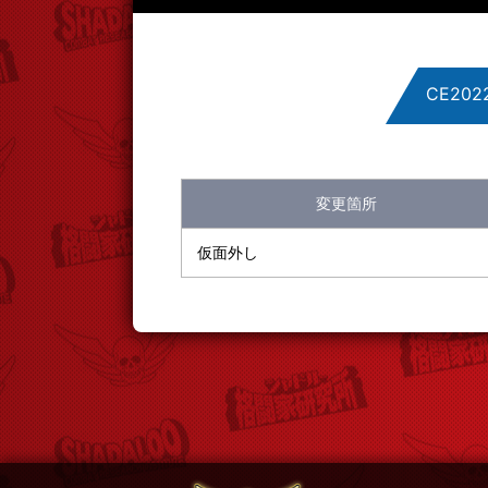
CE2022
201701 Ver.
201705 Ver.
変更箇所
ARCADE EDI
仮面外し
201804 Ver.
201812 Ver.
CHAMPION E
CE202002 Ve
CE202003 Ve