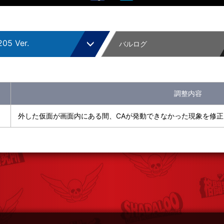
05 Ver.
バルログ
調整内容
TION
外した仮面が画面内にある間、CAが発動できなかった現象を修
DITION
r.
r.