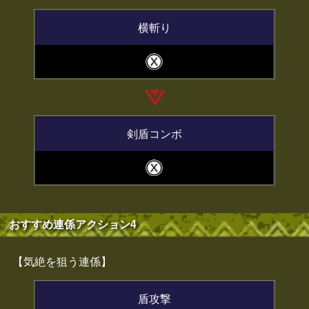
横斬り
剣盾コンボ
おすすめ連係アクション4
【気絶を狙う連係】
盾攻撃