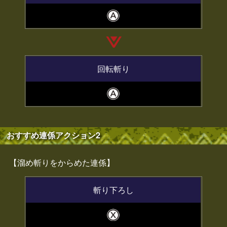
回転斬り
おすすめ連係アクション2
【溜め斬りをからめた連係】
斬り下ろし