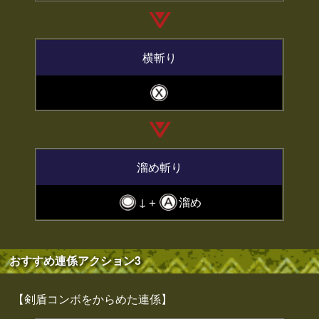
横斬り
溜め斬り
↓＋
溜め
おすすめ連係アクション3
【剣盾コンボをからめた連係】