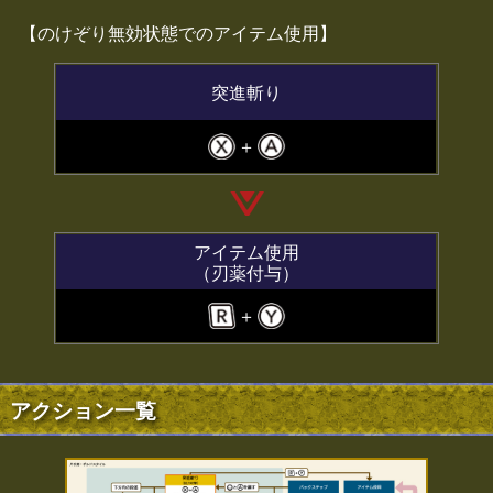
【のけぞり無効状態でのアイテム使用】
突進斬り
＋
アイテム使用
（刃薬付与）
＋
アクション一覧