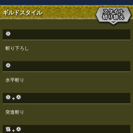
ギルドスタイル
斬り下ろし
水平斬り
＋
突進斬り
＋