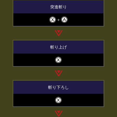
突進斬り
＋
斬り上げ
斬り下ろし