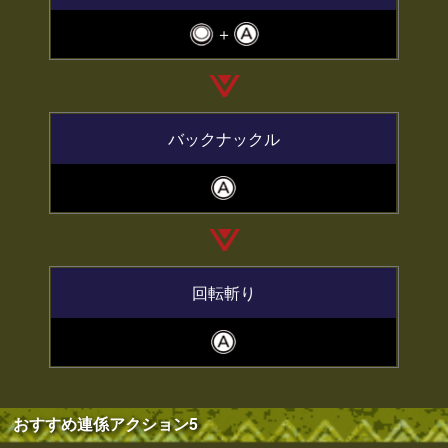
＋
バックナックル
回転斬り
おすすめ連係アクション5