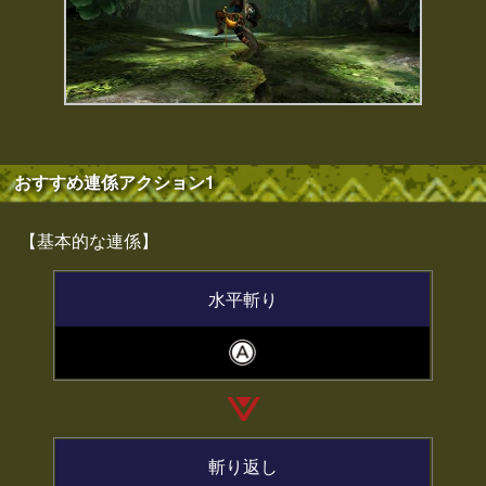
おすすめ連係アクション1
【基本的な連係】
水平斬り
斬り返し