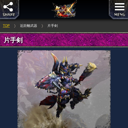
ギルド
ストライカー
TOP
近距離武器
片手剣
エリアル
ブシドー
片手剣
ブレイヴ
レンキン
閉じる