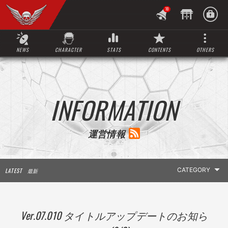
10
NEWS
CHARACTER
STATS
CONTENTS
OTHERS
INFORMATION
運営情報
LATEST
最新
LATEST INFO
Ver.07.010 タイトルアップデートのお知ら
お知らせ