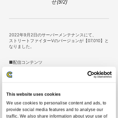
せ(9/2)
アップデート
エクストラバトル
サイト更新情報
2022年9月2日のサーバーメンテナンスにて、
ストリートファイターVのバージョンが【07.010】と
メンテナンス
なりました。
障害情報
■配信コンテンツ
SFL: Pro JP 2022 全8チームコスチュームパック
SFL: Pro JP 2022 v6 プラス FAV gaming コスチュ
ームパック
SFL: Pro JP 2022 Good 8 Squad コスチュームパッ
This website uses cookies
ク
SFL: Pro JP 2022 Saishunkan Sol 熊本コスチュー
We use cookies to personalise content and ads, to
ムパック
provide social media features and to analyse our
SFL: Pro JP 2022 コミュファ DetonatioN コスチュ
traffic. We also share information about your use of