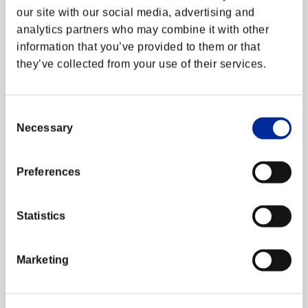
ームパック
our site with our social media, advertising and
SFL: Pro JP 2022 魚群 コスチュームパック
analytics partners who may combine it with other
SFL: Pro JP 2022 広島 TEAM iXA コスチュームパ
ック
information that you’ve provided to them or that
SFL: Pro JP 2022 忍 ism Gaming コスチュームパッ
they’ve collected from your use of their services.
ク
SFL: Pro JP 2022 名古屋 OJA BODY STAR コスチ
ュームパック
Consent
Necessary
Selection
■不具合修正
Preferences
＜コーディー＞
特定の状況でCA【クリミナルパニッシャー】発動
時、相手がダメージを受けずに攻撃範囲の外側に押
Statistics
し出されてしまう現象を修正しました。
＜コーリン・メナト・コーディー・G＞
Marketing
V-シフトの動作後半で相手の攻撃を避け、V-シフト
ブレイクに派生した際に、V-シフトブレイクの攻撃
発生が遅くなってしまう現象を修正しました。