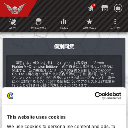
10
NEWS
CHARACTER
STATS
CONTENTS
OTHERS
個別同意
「同意する」ボタンを押すことにより、お客様は、「Street
Fighter V -Champion Edition-」のご自身による利用および享受に
関連する一定の機能およびサービスの提供を目的としてCapcom
Co., Ltd（所在地：大阪市中央区内平野町三丁目1番3号。以下「カ
プコン」といいます）がご自身およびそのSteamアカウント（場合
に応じ該当するもの）に関する情報についてアクセスおよび収集を
行うことが許される旨に同意したことになります。
お客様は、以下の情報について、カプコンがSteamを通じてアクセ
スおよび取得を行うことがある旨に、同意します。
• お客様のSteam ID（場合に応じ該当するもの）は、Steamア
カウントの新規作成時に設定いただいたものです。
• お客様のSteamにおける購入内容および権限等のうちStreet
Fighter Vのコンテンツに関係するものについての情報。その例
としては、ダウンロードコンテンツのID、数量および日付（例
This website uses cookies
えば利用期限付きのアイテムに関するものなど）も挙げられま
す。
• お客様のゲーム内実績に関する情報。
We use cookies to personalise content and ads, to