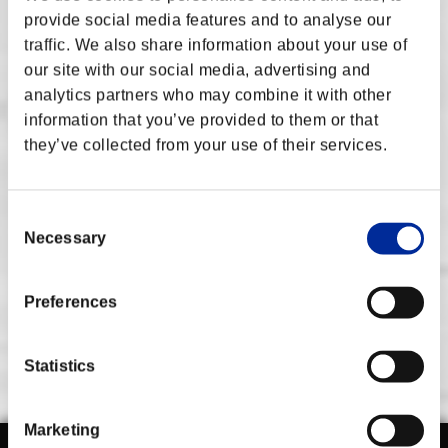
• お客様の地理情報。
provide social media features and to analyse our
また、お客様は、以下の情報をカプコンがお客様から直接収集し利
traffic. We also share information about your use of
用することがある旨についても、同意します。
our site with our social media, advertising and
• お客様のFighter's ID。
• お客様のIPアドレス。
analytics partners who may combine it with other
• お客様のゲーム内アクティビティに関する情報（ゲームのテ
information that you’ve provided to them or that
レメトリーデータおよび進行状況に関する情報など）。
they’ve collected from your use of their services.
収集された情報のカプコンによる利用は、カプコンのプライバシー
ポリシーに基づき、以下の態様にて、行われます。
• Capcom Fighters Network（以下「CFN」といいます）（
こ
こ
に所在する関連CFNウェブポータルも含みます）を通じて
Consent
Street Fighter Vサービスおよびオンラインサービスを提供する
ため。
Necessary
Selection
- かかるCFNおよび関連ポータルにより、ゲームにおけるご自
身の進行状況、ご自身の個別統計値、ならびにご自身のCFNフ
レンドその他のプレイヤーの進行状況および統計値を閲覧でき
るソーシャルプラットフォームが提供されます。
- 別のStreet Fighter V関連ポータルにより、Street Fighter V
Preferences
プライバシーポリシーを表示
オンライン大会へ参加することや、ご自身のオンライン大会で
の順位および大会で獲得したリーグポイント、その他の統計
値、ならびにご自身のCFNフレンド、その他のプレイヤーの大
会の進行状況および統計値をご自身または誰でも（ログインア
カウントを作成していない人を含む）閲覧することのできるオ
Statistics
ンライン大会プラットフォームが提供されます。
• 上記のほか、Street Fighter VおよびCFNサービスの改良、プ
ロモーションおよび保護のため。
Marketing
カプコンにより収集されるいずれの情報も、米国内および日本国内