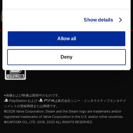
に所在するカプコンのサーバー上で保存されます。カプコンにより
WEBマニュアル
シャド研 公式
収集された上記情報については、カプコンのプライバシーポリシー
に基づき、カプコンによるStreet Fighter VおよびCFNサービスの
SFV 公式サイト
提供を支援するカプコンの関係会社、パートナーおよび契約企業と
の間でのみ、共有されます。上記以外にカプコンがお客様の情報に
Show details
ついて行うことのある収集および利用の方法の一切に関しては、カ
プコンのプライバシーポリシーをご覧ください。そこでは、お客様
のデータ関連のプライバシー権に関する詳細も、ご確認いただけま
す。
(
https://www.capcom.co.jp/privacy/game/
)
Allow all
お客様は、カプコンによるご自身の情報の収集および利用に対する
ご自身による同意が自由意思に基づくものである旨、またカプコン
によるご自身の情報へのアクセスおよびその取得について許可を与
える義務をご自身が負っているわけではない旨について、確認し同
意します。また、お客様は、OPTION画面からいつでも同意を撤回
Deny
することができ、弊社まで電子メール（宛先：
privacyinfo@capcom.com
）にてご連絡いただくことにより、いつ
でも同意を撤回することができますので、その旨ご留意ください。
上述の内容を理解の上、お客様の情報をカプコンに提供すること
に、同意しますか？
※画像および映像は開発中のものです。
PlayStation および
は株式会社ソニー・インタラクティブエンタテイ
ンメントの登録商標または商標です。
©2026 Valve Corporation. Steam and the Steam logo are trademarks and/or
registered trademarks of Valve Corporation in the U.S. and/or other countries.
©CAPCOM CO., LTD. 2016, 2020 ALL RIGHTS RESERVED.