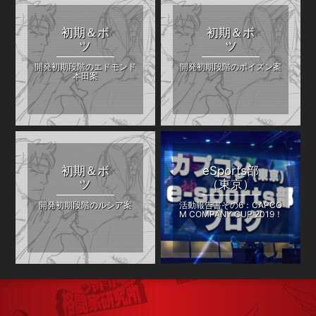
初期＆ボ
初期＆ボ
ツ
ツ
開発初期段階のエドモンド
開発初期段階のポイズン案
本田案
初期＆ボ
eSports部
ツ
（東京）
開発初期段階のルシア案
活動報告書その6：CAPCO
M COMPANY CUP 2019！