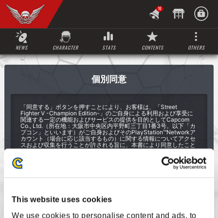
10
NEWS
CHARACTER
STATS
CONTENTS
OTHERS
個別同意
「同意する」ボタンを押すことにより、お客様は、「Street
Fighter V -Champion Edition-」のご自身による利用および享受に
関連する一定の機能およびサービスの提供を目的としてCapcom
Co., Ltd.（所在地：大阪市中央区内平野町三丁目1番3号。以下「カ
プコン」といいます）がご自身およびそのPlayStation™Networkア
カウント（場合に応じ該当するもの）に関する情報についてアクセ
スおよび収集を行うことが許される旨に、本書により同意したこと
になります。
お客様は、以下の情報について、カプコンがPlayStation™Network
を通じてアクセスおよび取得を行うことがある旨に、同意します。
• お客様のオンラインID（場合に応じ該当するもの）は、Sony
Entertainment Networkアカウントの新規作成時に設定いただ
いたものです。
• お客様のPlayStation™Networkにおける購入内容および権限
This website uses cookies
等のうちStreet Fighter Vのコンテンツに関係するものについて
の情報。その例としては、ダウンロードコンテンツのID、数量
および日付（例えば利用期限付きのアイテムに関するものな
We use cookies to personalise content and ads, to