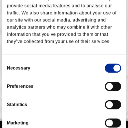
ど）も挙げられます。
• お客様のゲーム内実績（トロフィーなど）に関する情報。
provide social media features and to analyse our
• お客様の地理情報。
traffic. We also share information about your use of
また、お客様は、以下の情報をカプコンがお客様から直接収集し利
our site with our social media, advertising and
用することがある旨についても、同意します。
analytics partners who may combine it with other
• お客様のFighter's ID。
information that you’ve provided to them or that
• お客様のIPアドレス。
• お客様のゲーム内アクティビティに関する情報（ゲームのテ
they’ve collected from your use of their services.
レメトリーデータおよび進行状況に関する情報など）。
収集された情報のカプコンによる利用は、カプコンのプライバシー
ポリシーに基づき、以下の態様にて、行われます。
Consent
• Capcom Fighters Network（以下「CFN」といいます）（
こ
こ
に所在する関連CFNウェブポータルも含みます）を通じて
Necessary
Selection
Street Fighter Vサービスおよびオンラインサービスを提供する
ため。
- かかるCFNおよび関連ポータルにより、ゲームにおけるご自
身の進行状況、ご自身の個別統計値、ならびにご自身のCFNフ
レンドその他のプレイヤーの進行状況および統計値を閲覧でき
Preferences
プライバシーポリシーを表示
るソーシャルプラットフォームが提供されます。
- 別のStreet Fighter V関連ポータルにより、Street Fighter V
オンライン大会へ参加することや、ご自身のオンライン大会で
の順位および大会で獲得したリーグポイント、その他の統計
値、ならびにご自身のCFNフレンド、その他のプレイヤーの大
Statistics
会の進行状況および統計値をご自身または誰でも（ログインア
カウントを作成していない人を含む）閲覧することのできるオ
ンライン大会プラットフォームが提供されます。
• 上記のほか、Street Fighter VおよびCFNサービスの改良、プ
Marketing
ロモーションおよび保護のため。