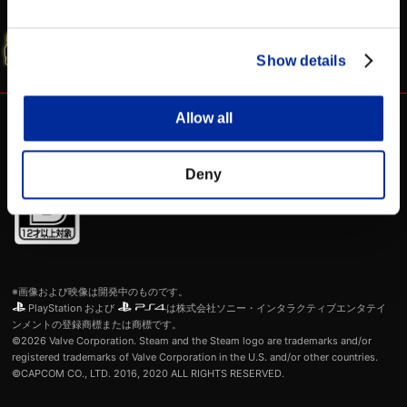
WEBマニュアル
シャド研 公式
カプコンにより収集されるいずれの情報も、米国内および日本国内
に所在するカプコンのサーバー上で保存されます。カプコンにより
SFV 公式サイト
収集された上記情報については、カプコンのプライバシーポリシー
に基づき、カプコンによるStreet Fighter VおよびCFNサービスの
Show details
提供を支援するカプコンの関係会社、パートナーおよび契約企業と
の間でのみ、共有されます。上記以外にカプコンがお客様の情報に
ついて行うことのある収集および利用の方法の一切に関しては、カ
プコンのプライバシーポリシーをご覧ください。そこでは、お客様
のデータ関連のプライバシー権に関する詳細も、ご確認いただけま
Allow all
す。(
https://www.capcom.co.jp/privacy/game/
)
お客様は、カプコンによるご自身の情報の収集および利用に対する
ご自身による同意が自由意思に基づくものである旨、またカプコン
によるご自身の情報へのアクセスおよびその取得について許可を与
える義務をご自身が負っているわけではない旨について、確認し同
Deny
意します。また、お客様は、OPTION画面からいつでも同意を撤回
することができ、弊社まで電子メール（宛先：
privacyinfo@capcom.com
）にてご連絡いただくことにより、カプ
コンが収集したご自身の情報削除に関する依頼をすることができま
すので、その旨ご留意ください。
上述の内容を理解の上、お客様の情報をカプコンに提供すること
に、同意しますか？
※画像および映像は開発中のものです。
PlayStation および
は株式会社ソニー・インタラクティブエンタテイ
ンメントの登録商標または商標です。
©2026 Valve Corporation. Steam and the Steam logo are trademarks and/or
registered trademarks of Valve Corporation in the U.S. and/or other countries.
©CAPCOM CO., LTD. 2016, 2020 ALL RIGHTS RESERVED.