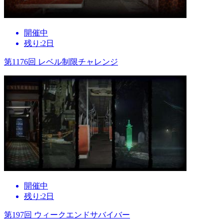
開催中
残り:2日
第1176回 レベル制限チャレンジ
開催中
残り:2日
第197回 ウィークエンドサバイバー