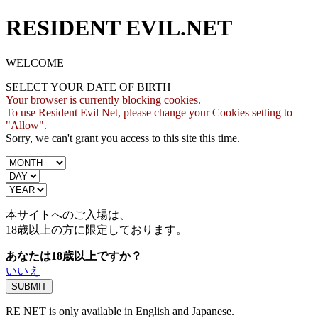
RESIDENT EVIL.NET
WELCOME
SELECT YOUR DATE OF BIRTH
Your browser is currently blocking cookies.
To use Resident Evil Net, please change your Cookies setting to
"Allow".
Sorry, we can't grant you access to this site this time.
本サイトへのご入場は、
18歳
以上の方に限定しております。
あなたは18歳以上ですか？
いいえ
RE NET is only available in English and Japanese.