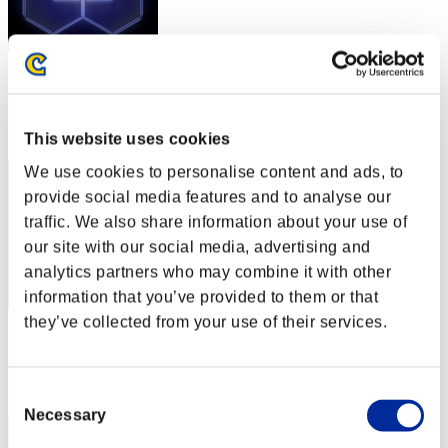
スコア: -
RANK
132
This website uses cookies
We use cookies to personalise content and ads, to
provide social media features and to analyse our
traffic. We also share information about your use of
our site with our social media, advertising and
analytics partners who may combine it with other
information that you’ve provided to them or that
they’ve collected from your use of their services.
スコア: -
RANK
133
Consent
Necessary
Selection