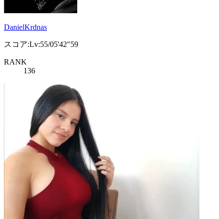
DanielKrdnas
スコア:Lv:55/05'42"59
RANK
136