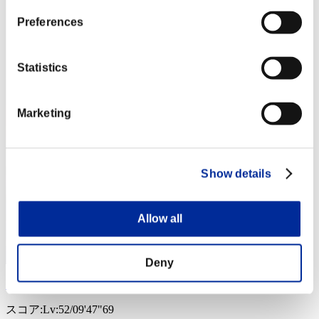
Preferences
Statistics
Marketing
Show details
Allow all
Deny
Ladyhunk
スコア:Lv:52/09'47"69