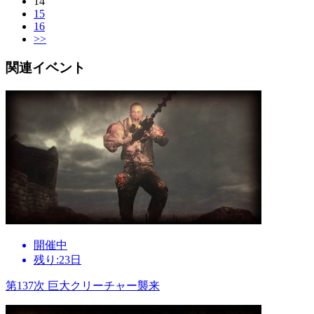
14
15
16
>>
関連イベント
開催中
残り:23日
第137次 巨大クリーチャー襲来