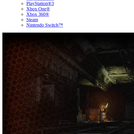
PlayStation®3
Xbox One®
Xbox 360®
Steam
Nintendo Switch™