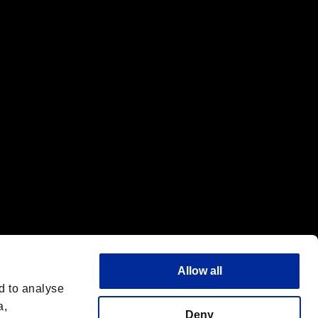
標または商標です。
"は同社の商標です。
Allow all
d to analyse
a,
Deny