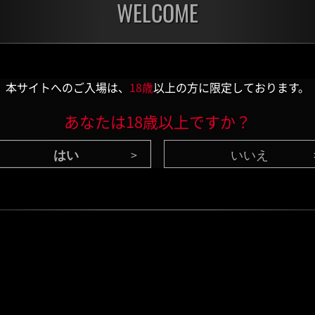
WELCOME
開催中
開催
第1175回 レベル制限
第1
チャレンジ
チャ
残り:3日
残り:
本サイトへのご入場は、
18歳
以上の方に限定しております。
あなたは18歳以上ですか？
いいえ
CONTENTS
/ 最新情報