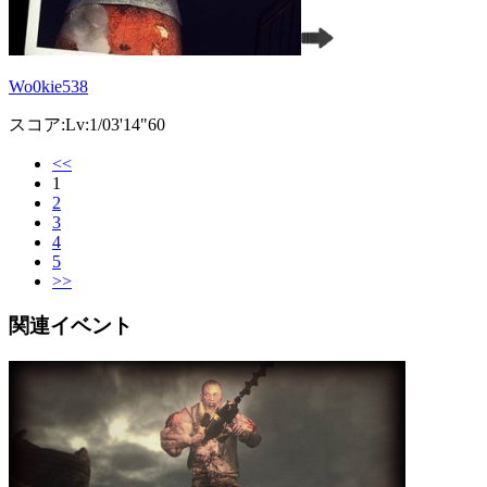
Wo0kie538
スコア:Lv:1/03'14"60
<<
1
2
3
4
5
>>
関連イベント