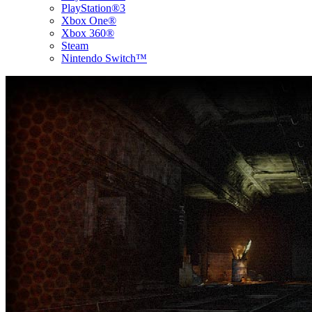
PlayStation®3
Xbox One®
Xbox 360®
Steam
Nintendo Switch™