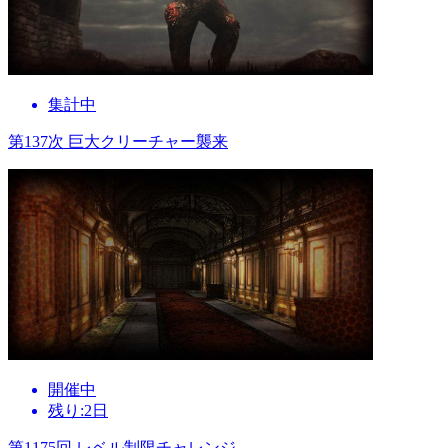
集計中
第137次 巨大クリーチャー襲来
開催中
残り:2日
第1175回 レベル制限チャレンジ