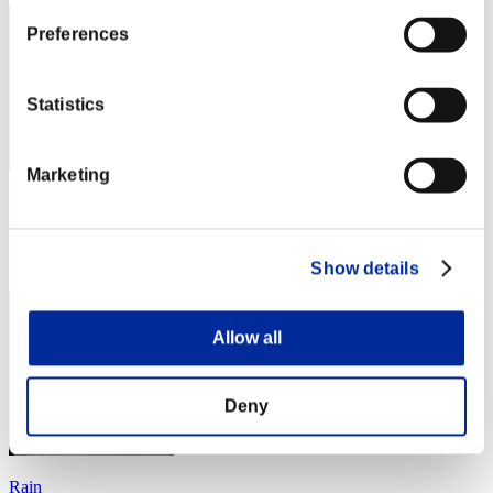
Preferences
Statistics
Marketing
スコア: -
RANK
4
Show details
Allow all
Deny
Rain