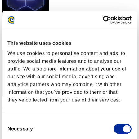
スコア: -
RANK
2
This website uses cookies
We use cookies to personalise content and ads, to
provide social media features and to analyse our
traffic. We also share information about your use of
our site with our social media, advertising and
analytics partners who may combine it with other
information that you’ve provided to them or that
they’ve collected from your use of their services.
xADRIANOx
スコア:Lv:1/01'55"68
Consent
RANK
Necessary
Selection
3