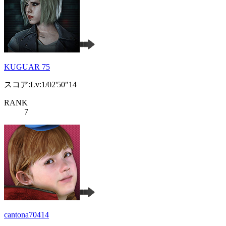
KUGUAR 75
スコア:Lv:1/02'50"14
RANK
7
cantona70414