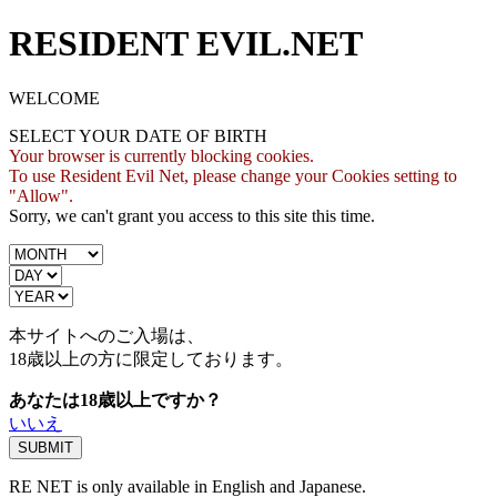
RESIDENT EVIL.NET
WELCOME
SELECT YOUR DATE OF BIRTH
Your browser is currently blocking cookies.
To use Resident Evil Net, please change your Cookies setting to
"Allow".
Sorry, we can't grant you access to this site this time.
本サイトへのご入場は、
18歳
以上の方に限定しております。
あなたは18歳以上ですか？
いいえ
RE NET is only available in English and Japanese.