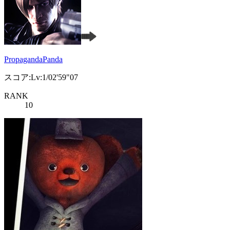
PropagandaPanda
スコア:Lv:1/02'59"07
RANK
10