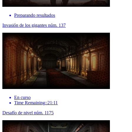
Preparando resultados
Invasión de los gigantes núm. 137
En curso
Time Remaining::21:11
Desafío de nivel núm. 1175