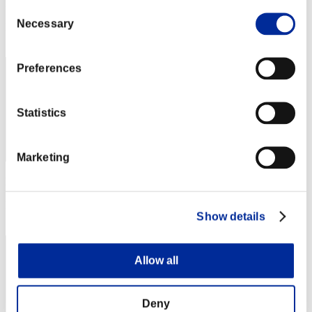
Puntos: -
Consent
Necessary
Selection
Posición
42
Preferences
Statistics
Marketing
Puntos: -
Posición
Show details
43
Allow all
Deny