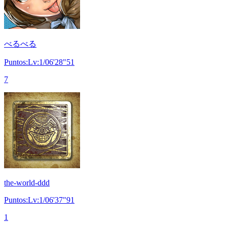
べるべる
Puntos:Lv:1/06'28"51
7
the-world-ddd
Puntos:Lv:1/06'37"91
1