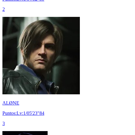
2
ΛLØNE
Puntos:Lv:1/05'23"84
3