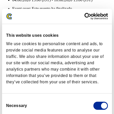
Event over:
Este evento ha finalizado
04.08.2020 15:00 (JST) - 10.08.2020 15:00 (JST)
Recompensas de evento
Por logros
This website uses cookies
Nvl. de personaje: 100 o menos
We use cookies to personalise content and ads, to
provide social media features and to analyse our
Disparo cargado A
traffic. We also share information about your use of
Lv.3
our site with our social media, advertising and
Nvl. de personaje: 80 o menos
analytics partners who may combine it with other
information that you’ve provided to them or that
Anti-retroc.
they’ve collected from your use of their services.
Lv.3
Nvl. de personaje: 60 o menos
Consent
Disparo crítico
Necessary
Selection
Lv.5