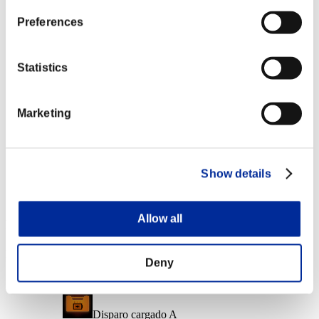
Nvl. de personaje: 40 o menos
Preferences
Traga almas
Lv.6
Statistics
Nvl. de personaje: 20 o menos
Marketing
Robavidas
Lv.7
Nvl. de personaje: 1 o menos
Show details
Corto alcance
Lv.7
Allow all
Recompensas de evento
Por logros
Deny
Nvl. de personaje: 100 o menos
Disparo cargado A