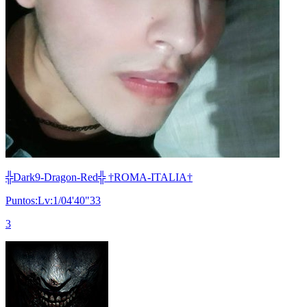
╬Dark9-Dragon-Red╬ †ROMA-ITALIA†
Puntos:Lv:1/04'40"33
3