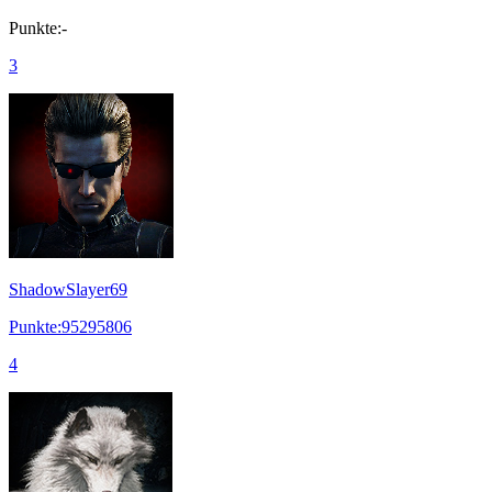
Punkte:-
3
ShadowSlayer69
Punkte:95295806
4