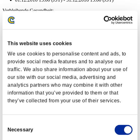
Verbleibende Gesundheit:
Surtr
100%
Verbleibende Gesundheit:
Surtr
100%
This website uses cookies
Verbleibende Gesundheit:
We use cookies to personalise content and ads, to
provide social media features and to analyse our
Surtr
100%
traffic. We also share information about your use of
Verbleibende Gesundheit:
our site with our social media, advertising and
Surtr
100%
analytics partners who may combine it with other
information that you’ve provided to them or that
Verbleibende Gesundheit:
they’ve collected from your use of their services.
Surtr
100%
Event-Belohnungen
Consent
Necessary
Selection
Nach Leistung