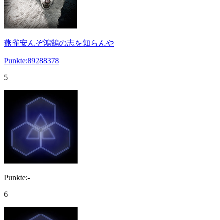
燕雀安んぞ鴻鵠の志を知らんや
Punkte:89288378
5
Punkte:-
6