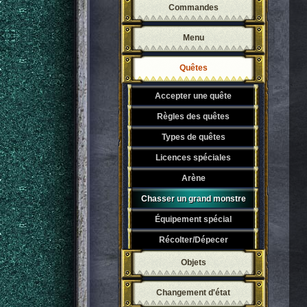
Commandes
Menu
Quêtes
Accepter une quête
Règles des quêtes
Types de quêtes
Licences spéciales
Arène
Chasser un grand monstre
Équipement spécial
Récolter/Dépecer
Objets
Changement d'état