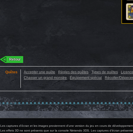
Retour
Quêtes
Accepter une quête
Règles des quêtes
Types de quêtes
Licence
Chasser un grand monstre
Équipement spécial
Récolter/Dépece
 Les captures d'écran et les images proviennent d'une version du jeu en cours de développemen
 Les effets 3D ne sont présents que sur la console Nintendo 3DS. Les captures d'écran présentes 