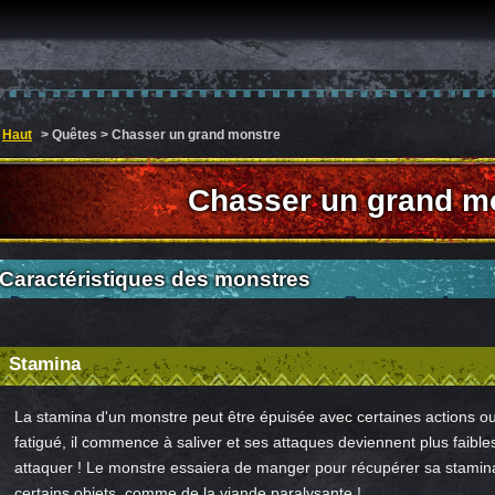
Haut
> Quêtes > Chasser un grand monstre
Chasser un grand m
Caractéristiques des monstres
Stamina
La stamina d'un monstre peut être épuisée avec certaines actions o
fatigué, il commence à saliver et ses attaques deviennent plus faibles
attaquer ! Le monstre essaiera de manger pour récupérer sa stamin
certains objets, comme de la viande paralysante !