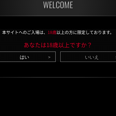
WELCOME
開催中
開催
第1175回 レベル制限
第1
チャレンジ
チャ
残り:20時間
残り:
本サイトへのご入場は、
18歳
以上の方に限定しております。
あなたは18歳以上ですか？
いいえ
CONTENTS
/ 最新情報