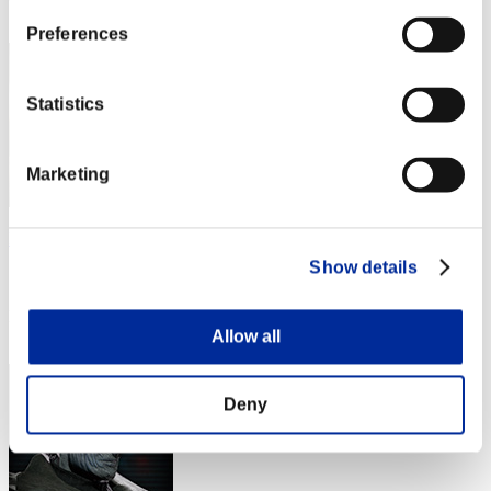
3
Preferences
Statistics
Marketing
Baci Che Si Rubano
Show details
スコア:Lv:1/04'48"11
RANK
4
Allow all
Deny