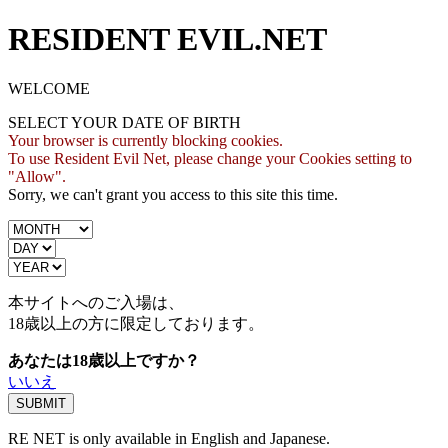
RESIDENT EVIL.NET
WELCOME
SELECT YOUR DATE OF BIRTH
Your browser is currently blocking cookies.
To use Resident Evil Net, please change your Cookies setting to
"Allow".
Sorry, we can't grant you access to this site this time.
本サイトへのご入場は、
18歳
以上の方に限定しております。
あなたは18歳以上ですか？
いいえ
RE NET is only available in English and Japanese.