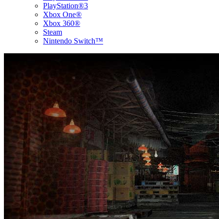
PlayStation®3
Xbox One®
Xbox 360®
Steam
Nintendo Switch™