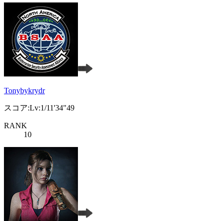
Tonybykrydr
スコア:Lv:1/11'34"49
RANK
10