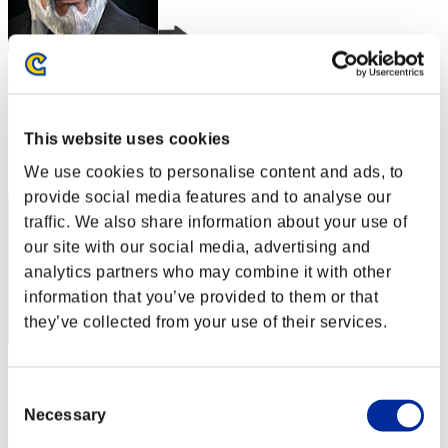
Rudis Deceiver with Pause
スコア:Lv:1/03'44"65
This website uses cookies
RANK
2
We use cookies to personalise content and ads, to
provide social media features and to analyse our
traffic. We also share information about your use of
our site with our social media, advertising and
analytics partners who may combine it with other
information that you’ve provided to them or that
they’ve collected from your use of their services.
Rudis
Consent
スコア:Lv:1/04'27"58
Necessary
Selection
RANK