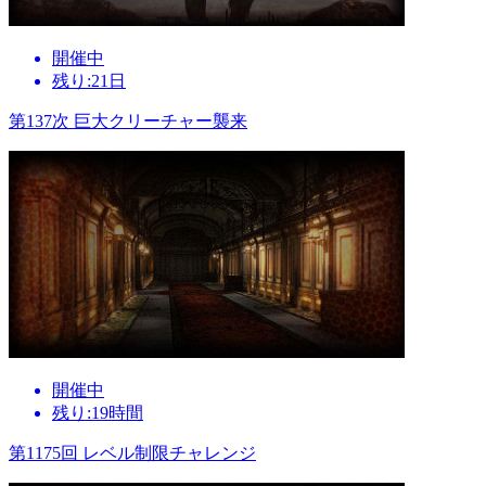
開催中
残り:21日
第137次 巨大クリーチャー襲来
開催中
残り:19時間
第1175回 レベル制限チャレンジ