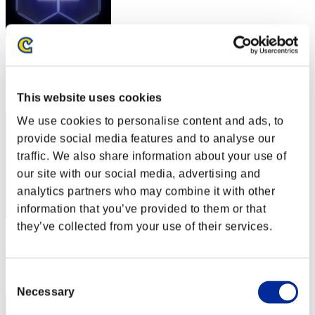
スコア: -
RANK
282
This website uses cookies
We use cookies to personalise content and ads, to
provide social media features and to analyse our
traffic. We also share information about your use of
our site with our social media, advertising and
analytics partners who may combine it with other
information that you’ve provided to them or that
they’ve collected from your use of their services.
スコア: -
RANK
283
Consent
Necessary
Selection