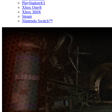
PlayStation®3
Xbox One®
Xbox 360®
Steam
Nintendo Switch™