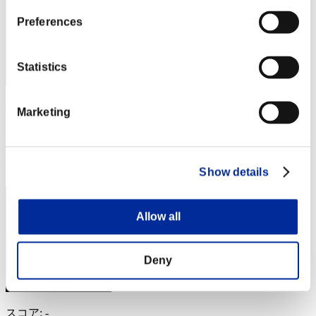
Preferences
Statistics
RPD
Marketing
スコア:Lv:100/04'17"29
RANK
284
Show details
Allow all
Deny
スコア: -