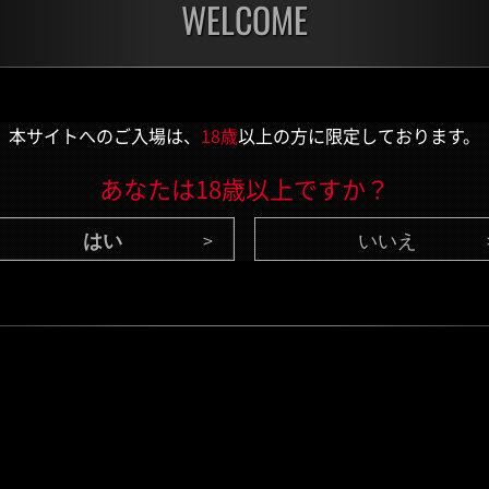
WELCOME
集計中
集計
第1174回 レベル制限
第1
チャレンジ
ャー
本サイトへのご入場は、
18歳
以上の方に限定しております。
あなたは18歳以上ですか？
いいえ
CONTENTS
/ 最新情報