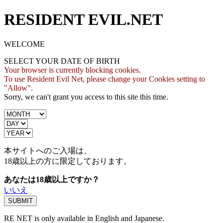
RESIDENT EVIL.NET
WELCOME
SELECT YOUR DATE OF BIRTH
Your browser is currently blocking cookies.
To use Resident Evil Net, please change your Cookies setting to
"Allow".
Sorry, we can't grant you access to this site this time.
本サイトへのご入場は、
18歳
以上の方に限定しております。
あなたは18歳以上ですか？
いいえ
RE NET is only available in English and Japanese.