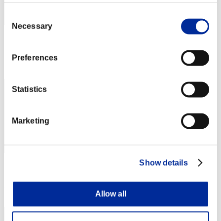
Consent
Necessary
Selection
スコア: -
RANK
Preferences
42
Statistics
Marketing
Show details
スコア: -
RANK
Allow all
43