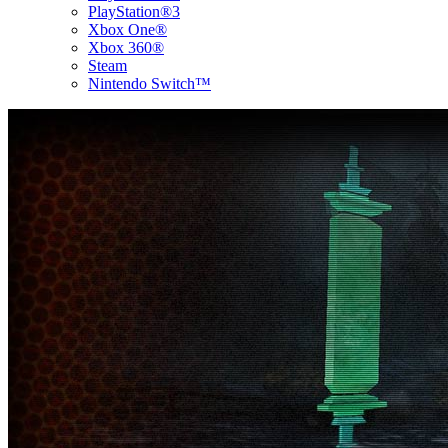
PlayStation®3
Xbox One®
Xbox 360®
Steam
Nintendo Switch™