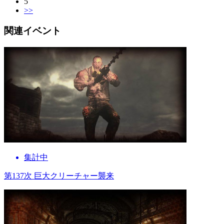
5
>>
関連イベント
集計中
第137次 巨大クリーチャー襲来