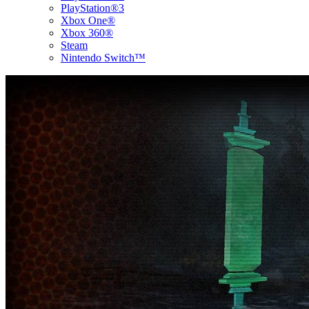
PlayStation®3
Xbox One®
Xbox 360®
Steam
Nintendo Switch™