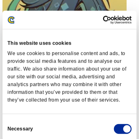
This website uses cookies
We use cookies to personalise content and ads, to
provide social media features and to analyse our
traffic. We also share information about your use of
our site with our social media, advertising and
analytics partners who may combine it with other
information that you’ve provided to them or that
they’ve collected from your use of their services.
Soulless Persona
スコア:Lv:1/02'19"50
Consent
RANK
Necessary
Selection
2