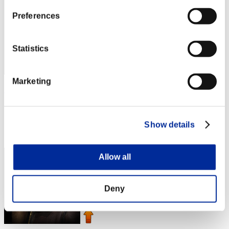
Preferences
Statistics
Marketing
Hilda Guardian
スコア:Lv:1/02'30"51
Show details
RANK
3
Allow all
Deny