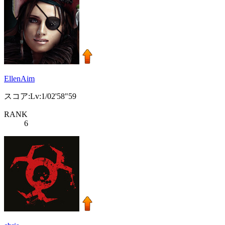
EllenAim
スコア:Lv:1/02'58"59
RANK
6