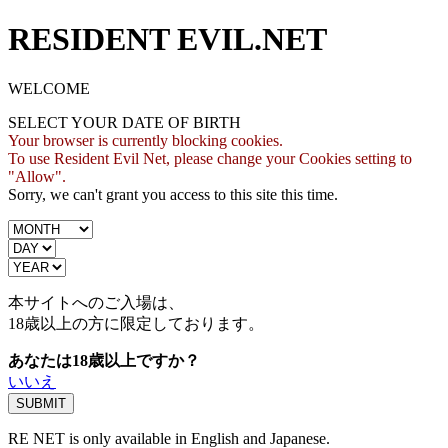
RESIDENT EVIL.NET
WELCOME
SELECT YOUR DATE OF BIRTH
Your browser is currently blocking cookies.
To use Resident Evil Net, please change your Cookies setting to
"Allow".
Sorry, we can't grant you access to this site this time.
本サイトへのご入場は、
18歳
以上の方に限定しております。
あなたは18歳以上ですか？
いいえ
RE NET is only available in English and Japanese.