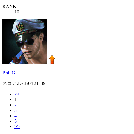
RANK
10
Bob G.
スコア:Lv:1/04'21"39
<<
1
2
3
4
5
>>