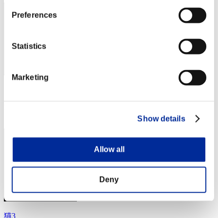
Preferences
Statistics
Marketing
スコア: -
RANK
4
Show details
Allow all
Deny
猫3