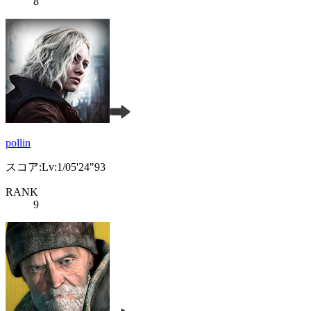
8
pollin
スコア:Lv:1/05'24"93
RANK
9