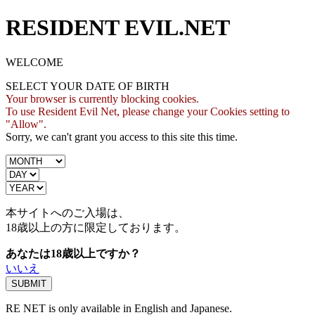
RESIDENT EVIL.NET
WELCOME
SELECT YOUR DATE OF BIRTH
Your browser is currently blocking cookies.
To use Resident Evil Net, please change your Cookies setting to
"Allow".
Sorry, we can't grant you access to this site this time.
本サイトへのご入場は、
18歳
以上の方に限定しております。
あなたは18歳以上ですか？
いいえ
RE NET is only available in English and Japanese.