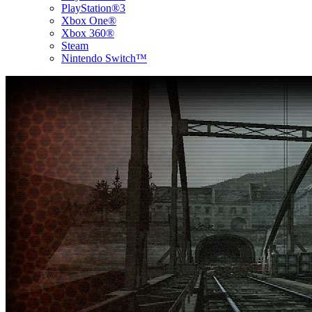
PlayStation®3
Xbox One®
Xbox 360®
Steam
Nintendo Switch™