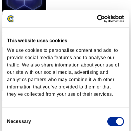
スコア: -
RANK
2
This website uses cookies
We use cookies to personalise content and ads, to
provide social media features and to analyse our
traffic. We also share information about your use of
our site with our social media, advertising and
analytics partners who may combine it with other
information that you’ve provided to them or that
they’ve collected from your use of their services.
xADRIANOx
スコア:Lv:1/02'56"47
Consent
RANK
Necessary
Selection
3