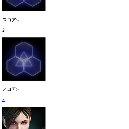
スコア:-
2
スコア:-
3