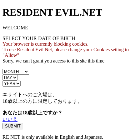
RESIDENT EVIL.NET
WELCOME
SELECT YOUR DATE OF BIRTH
Your browser is currently blocking cookies.
To use Resident Evil Net, please change your Cookies setting to
"Allow".
Sorry, we can't grant you access to this site this time.
本サイトへのご入場は、
18歳
以上の方に限定しております。
あなたは18歳以上ですか？
いいえ
RE NET is only available in English and Japanese.