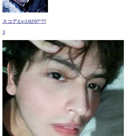
スコア:Lv:1/02'07"77
3