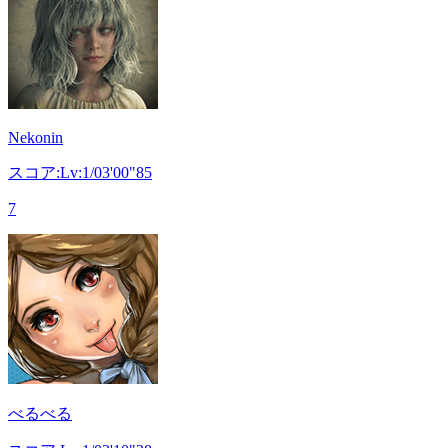
Nekonin
スコア:Lv:1/03'00"85
7
べるべる