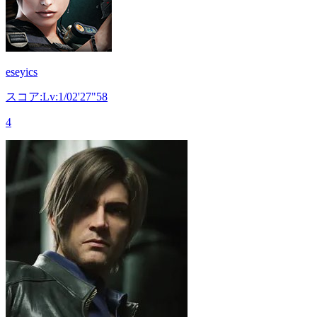
eseyics
スコア:Lv:1/02'27"58
4