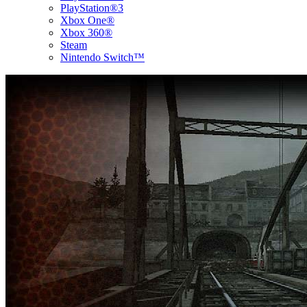
PlayStation®3
Xbox One®
Xbox 360®
Steam
Nintendo Switch™