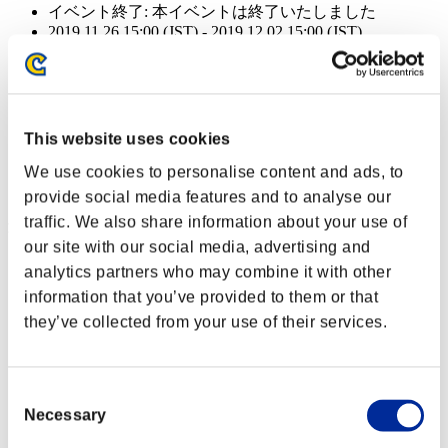
イベント終了:
本イベントは終了いたしました
2019.11.26 15:00 (JST) - 2019.12.02 15:00 (JST)
イベント終了:
本イベントは終了いたしました
2019.11.26 15:00 (JST) - 2019.12.02 15:00 (JST)
イベント終了:
本イベントは終了いたしました
This website uses cookies
2019.11.26 15:00 (JST) - 2019.12.02 15:00 (JST)
We use cookies to personalise content and ads, to
イベント報酬: 共通
provide social media features and to analyse our
traffic. We also share information about your use of
達成報酬
our site with our social media, advertising and
クリアレベル 100以下
analytics partners who may combine it with other
information that you’ve provided to them or that
重量弾
they’ve collected from your use of their services.
Lv.3
クリアレベル 80以下
Consent
Necessary
Selection
凍傷
Lv.4