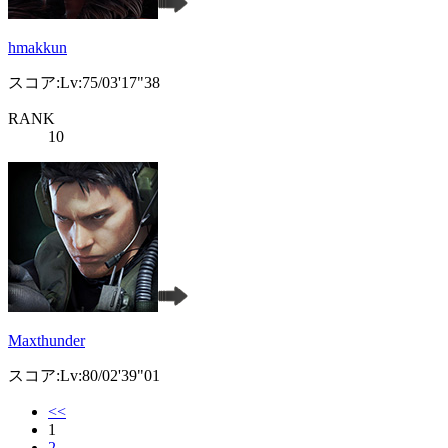
hmakkun
スコア:Lv:75/03'17"38
RANK
10
Maxthunder
スコア:Lv:80/02'39"01
<<
1
2