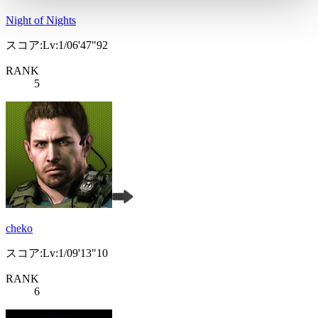
Night of Nights
スコア:Lv:1/06'47"92
RANK
5
cheko
スコア:Lv:1/09'13"10
RANK
6