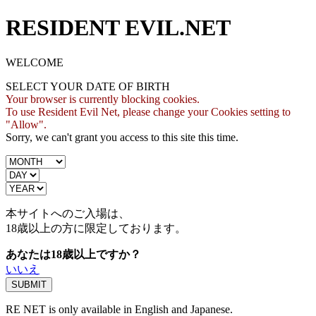
RESIDENT EVIL.NET
WELCOME
SELECT YOUR DATE OF BIRTH
Your browser is currently blocking cookies.
To use Resident Evil Net, please change your Cookies setting to
"Allow".
Sorry, we can't grant you access to this site this time.
本サイトへのご入場は、
18歳
以上の方に限定しております。
あなたは18歳以上ですか？
いいえ
RE NET is only available in English and Japanese.