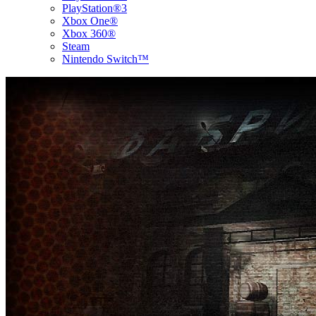
PlayStation®3
Xbox One®
Xbox 360®
Steam
Nintendo Switch™