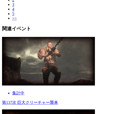
3
4
5
>>
関連イベント
集計中
第137次 巨大クリーチャー襲来