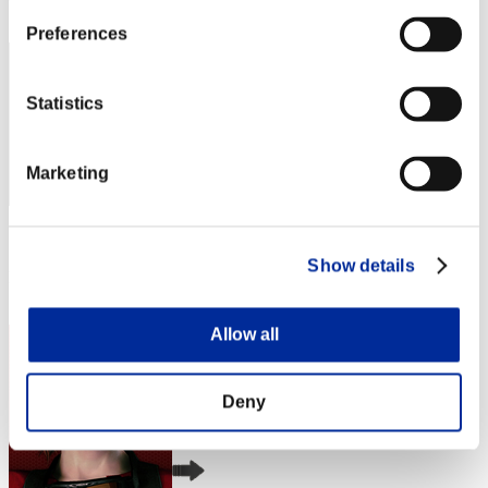
3
Preferences
Statistics
Marketing
スコア: -
Show details
RANK
4
Allow all
Deny