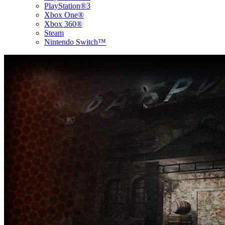
PlayStation®3
Xbox One®
Xbox 360®
Steam
Nintendo Switch™