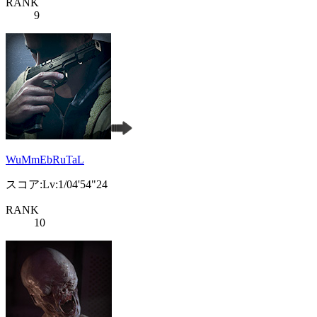
RANK
9
WuMmEbRuTaL
スコア:Lv:1/04'54"24
RANK
10