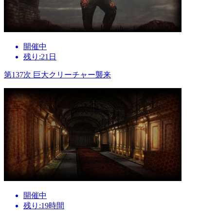
開催中
残り:21日
第137次 巨大クリーチャー襲来
開催中
残り:19時間