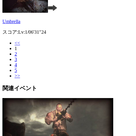
Umbrella
スコア:Lv:1/06'31"24
<<
1
2
3
4
5
>>
関連イベント