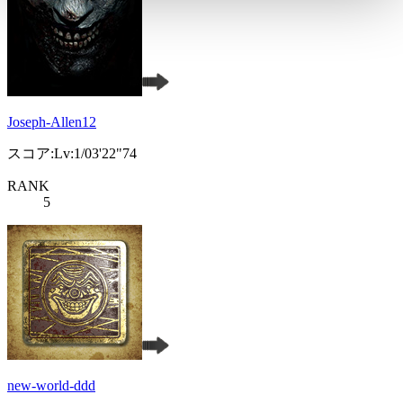
Joseph-Allen12
スコア:Lv:1/03'22"74
RANK
5
new-world-ddd