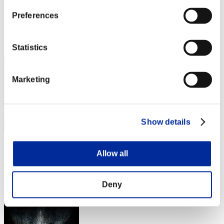
Preferences
スコア:Lv:1/03'05"91
RANK
3
Statistics
Marketing
Show details
Nekonin
Allow all
スコア:Lv:1/03'17"51
RANK
Deny
4