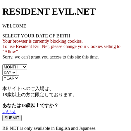
RESIDENT EVIL.NET
WELCOME
SELECT YOUR DATE OF BIRTH
Your browser is currently blocking cookies.
To use Resident Evil Net, please change your Cookies setting to
"Allow".
Sorry, we can't grant you access to this site this time.
本サイトへのご入場は、
18歳
以上の方に限定しております。
あなたは18歳以上ですか？
いいえ
RE NET is only available in English and Japanese.