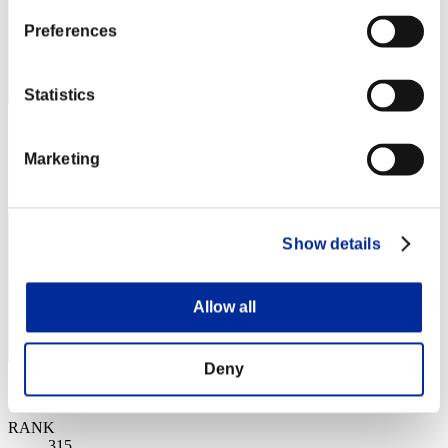
Preferences
Statistics
スコア: -
Marketing
RANK
314
Show details
Allow all
Deny
スコア: -
RANK
315