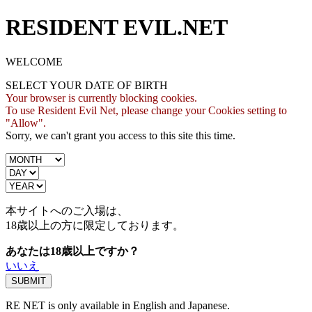
RESIDENT EVIL.NET
WELCOME
SELECT YOUR DATE OF BIRTH
Your browser is currently blocking cookies.
To use Resident Evil Net, please change your Cookies setting to
"Allow".
Sorry, we can't grant you access to this site this time.
本サイトへのご入場は、
18歳
以上の方に限定しております。
あなたは18歳以上ですか？
いいえ
RE NET is only available in English and Japanese.