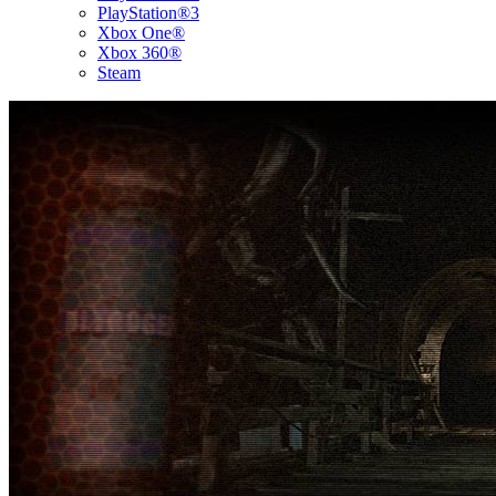
PlayStation®3
Xbox One®
Xbox 360®
Steam