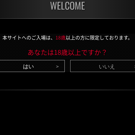
WELCOME
開催中
開催
第1175回 レベル制限
第1
チャレンジ
チャ
残り:3日
残り:
本サイトへのご入場は、
18歳
以上の方に限定しております。
あなたは18歳以上ですか？
いいえ
CONTENTS
/ 最新情報