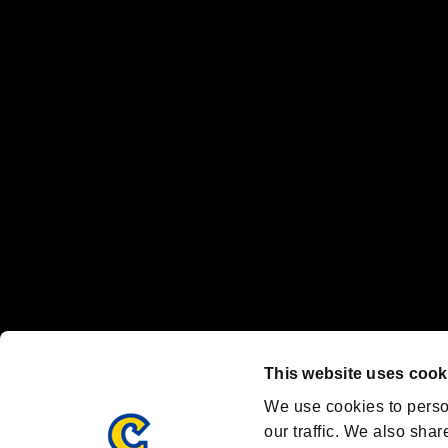
当サービスにおけるユーザー間のトラブルにつきましては、個人・団
情報の公開・閲覧・送信・受信につきましては、すべて自己責任であ
“プレイステーション ファミリーマーク”、“PlayStation”、“
"
"、"PlayStation"、"
"および"
"は
株式会社ソニー・
Nintendo Switchのロゴ・Nintendo Switchは任天堂の商標です。
Steam logo are trademarks and/or registered trademarks of Valve C
Font Design by Fontworks Inc.
OFFICIAL SNS
ブランド最新情報や気になるトピックスを発信中！
「バイオハザード」
ブランド公式アカウント
@REBHPortal
This website uses cook
Facebook
YouTube
We use cookies to perso
our traffic. We also shar