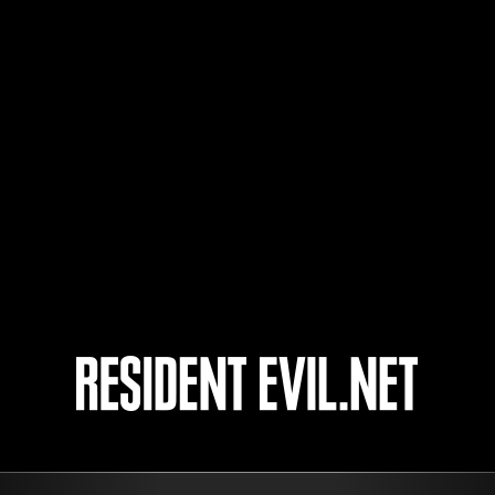
FARNA2015
katsu34
4
5