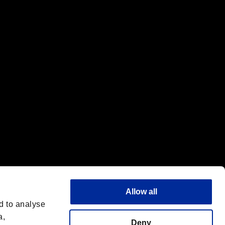
標または商標です。
"は同社の商標です。
Allow all
d to analyse
a,
Deny