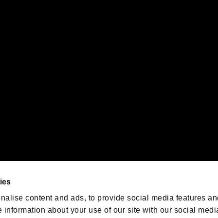
体を問わず、弊社では一切関知いたしません。
ることをあらかじめご了承のうえ、ご利用くださいますようお願い申し上げます。
PS5ロゴ”および“PS5”は株式会社ソニー・インタラクティブエンタテインメントの登録商
インタラクティブエンタテインメントの
登録商標です。
また、"
"および"
orporation in the U.S. and/or other countries.
ゲームの最新情報を発信中！
「バイオハザード」
ゲーム公式アカウント
@BIO_OFFICIAL
ies
nalise content and ads, to provide social media features an
e information about your use of our site with our social medi