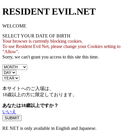
RESIDENT EVIL.NET
WELCOME
SELECT YOUR DATE OF BIRTH
Your browser is currently blocking cookies.
To use Resident Evil Net, please change your Cookies setting to
"Allow".
Sorry, we can't grant you access to this site this time.
本サイトへのご入場は、
18歳
以上の方に限定しております。
あなたは18歳以上ですか？
いいえ
RE NET is only available in English and Japanese.