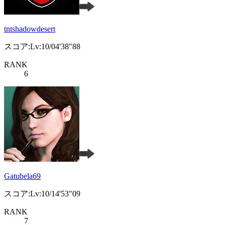
tntshadowdesert
スコア:Lv:10/04'38"88
RANK
6
Gatubela69
スコア:Lv:10/14'53"09
RANK
7