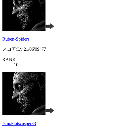
Ruben-Spiders
スコア:Lv:21/06'09"77
RANK
10
Ismoklotscasper83