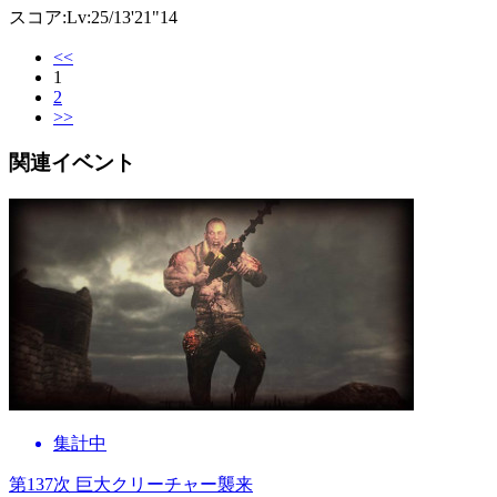
スコア:Lv:25/13'21"14
<<
1
2
>>
関連イベント
集計中
第137次 巨大クリーチャー襲来