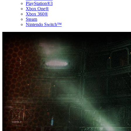
PlayStation®3
Xbox One®
Xbox 360®
Steam
Nintendo Switch™