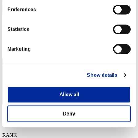
Preferences
Crown of R
Statistics
スコア:Lv:1/01'12"58
RANK
Marketing
3
Show details
Allow all
OHOTNIK3319_
Deny
スコア:Lv:1/01'13"27
RANK