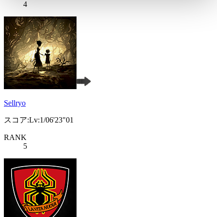
4
Sellryo
スコア:Lv:1/06'23"01
RANK
5