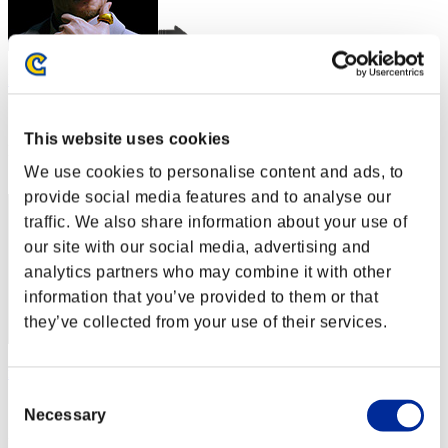
Barista BLACK
スコア:Lv:1/00'41"90
This website uses cookies
RANK
2
We use cookies to personalise content and ads, to
provide social media features and to analyse our
traffic. We also share information about your use of
our site with our social media, advertising and
analytics partners who may combine it with other
information that you’ve provided to them or that
they’ve collected from your use of their services.
rivervo_39
Consent
スコア:Lv:1/00'59"42
Necessary
Selection
RANK