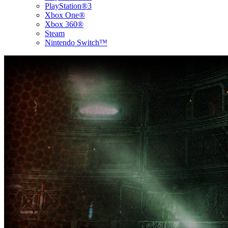
PlayStation®3
Xbox One®
Xbox 360®
Steam
Nintendo Switch™