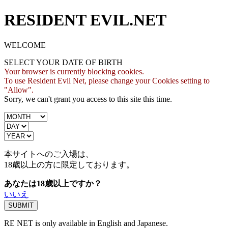
RESIDENT EVIL.NET
WELCOME
SELECT YOUR DATE OF BIRTH
Your browser is currently blocking cookies.
To use Resident Evil Net, please change your Cookies setting to
"Allow".
Sorry, we can't grant you access to this site this time.
本サイトへのご入場は、
18歳
以上の方に限定しております。
あなたは18歳以上ですか？
いいえ
RE NET is only available in English and Japanese.