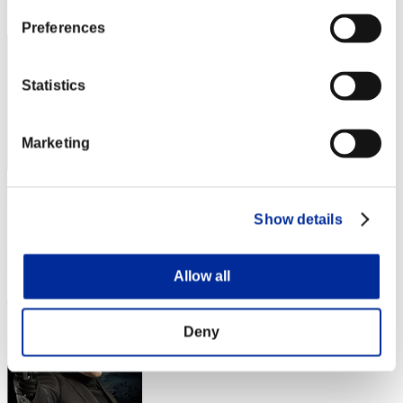
3
Preferences
Statistics
Marketing
Fiore
Show details
スコア:Lv:1/01'04"31
RANK
4
Allow all
Deny