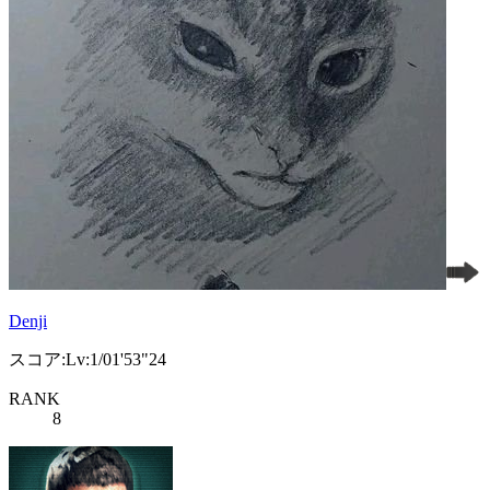
Denji
スコア:Lv:1/01'53"24
RANK
8