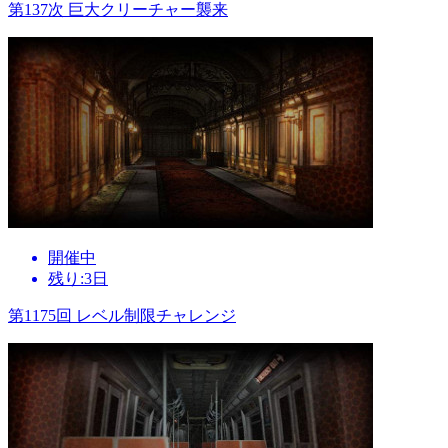
第137次 巨大クリーチャー襲来
開催中
残り:3日
第1175回 レベル制限チャレンジ