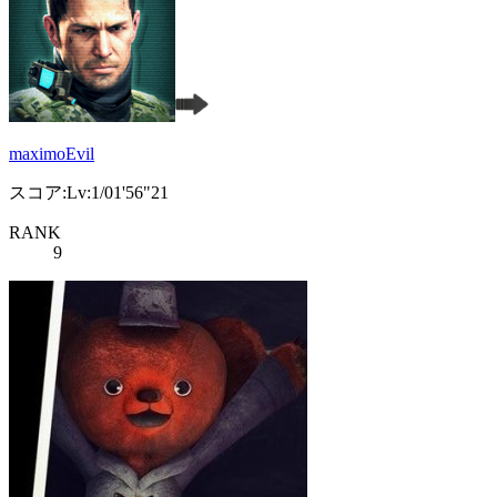
maximoEvil
スコア:Lv:1/01'56"21
RANK
9