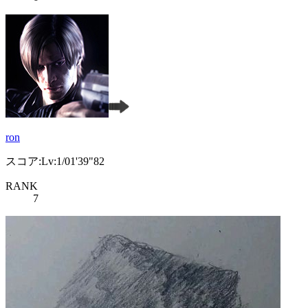
ron
スコア:Lv:1/01'39"82
RANK
7