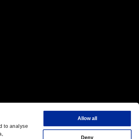
標または商標です。
"は同社の商標です。
Allow all
d to analyse
a,
Deny