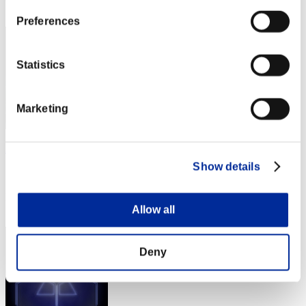
3
Preferences
Statistics
Marketing
Aniki.tlr
Show details
スコア:Lv:1/02'37"95
RANK
4
Allow all
Deny