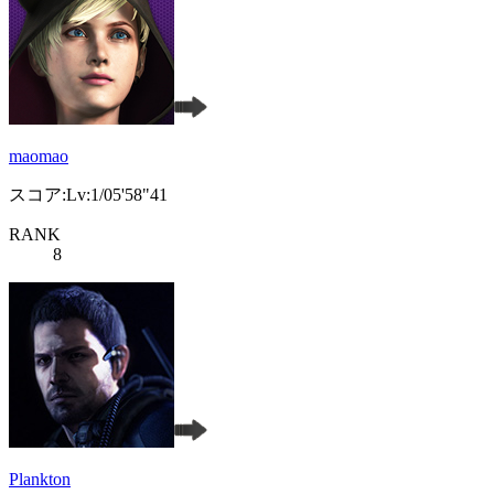
maomao
スコア:Lv:1/05'58"41
RANK
8
Plankton