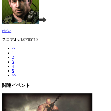
cheko
スコア:Lv:1/07'05"10
<<
1
2
3
4
5
>>
関連イベント