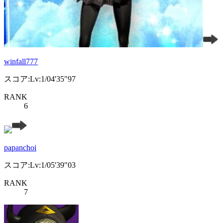
winfall777
スコア:Lv:1/04'35"97
RANK
6
papanchoi
スコア:Lv:1/05'39"03
RANK
7