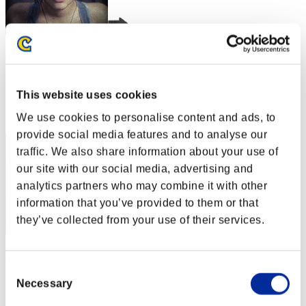
Jimmy
スコア:Lv:1/02'28"68
This website uses cookies
RANK
2
We use cookies to personalise content and ads, to
provide social media features and to analyse our
traffic. We also share information about your use of
our site with our social media, advertising and
analytics partners who may combine it with other
information that you’ve provided to them or that
they’ve collected from your use of their services.
Night of Nights
Consent
スコア:Lv:1/02'28"88
Necessary
Selection
RANK