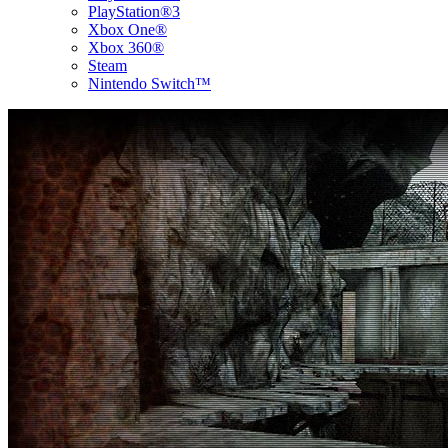
PlayStation®3
Xbox One®
Xbox 360®
Steam
Nintendo Switch™