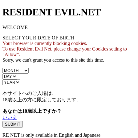
RESIDENT EVIL.NET
WELCOME
SELECT YOUR DATE OF BIRTH
Your browser is currently blocking cookies.
To use Resident Evil Net, please change your Cookies setting to
"Allow".
Sorry, we can't grant you access to this site this time.
本サイトへのご入場は、
18歳
以上の方に限定しております。
あなたは18歳以上ですか？
いいえ
RE NET is only available in English and Japanese.