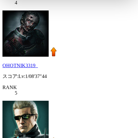
4
OHOTNIK3319_
スコア:Lv:1/08'37"44
RANK
5