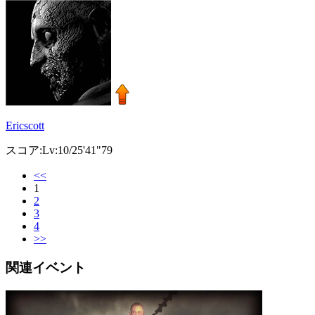
Ericscott
スコア:Lv:10/25'41"79
<<
1
2
3
4
>>
関連イベント