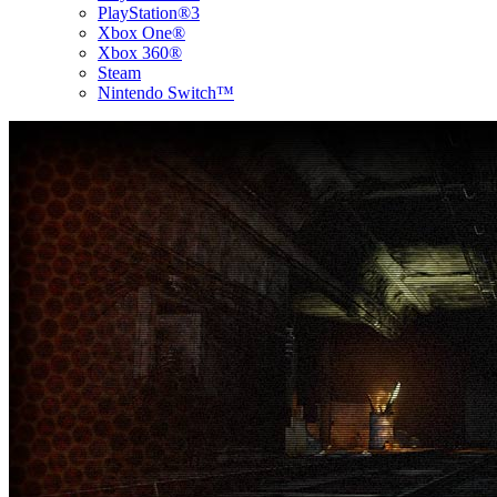
PlayStation®3
Xbox One®
Xbox 360®
Steam
Nintendo Switch™