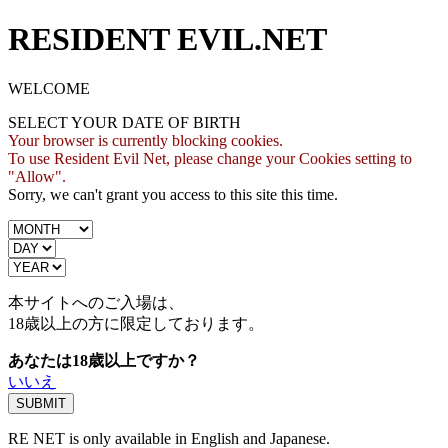
RESIDENT EVIL.NET
WELCOME
SELECT YOUR DATE OF BIRTH
Your browser is currently blocking cookies.
To use Resident Evil Net, please change your Cookies setting to
"Allow".
Sorry, we can't grant you access to this site this time.
本サイトへのご入場は、
18歳
以上の方に限定しております。
あなたは18歳以上ですか？
いいえ
RE NET is only available in English and Japanese.