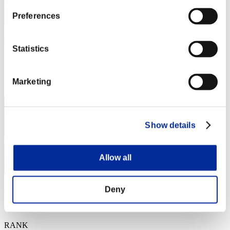
Preferences
Crown of R
Statistics
スコア:Lv:1/03'21"61
RANK
Marketing
3
Show details
Allow all
Pelon
Deny
スコア:Lv:1/05'22"70
RANK