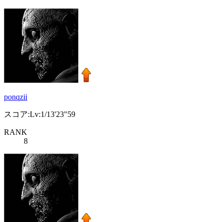
ponqzii
スコア:Lv:1/13'23"59
RANK
8