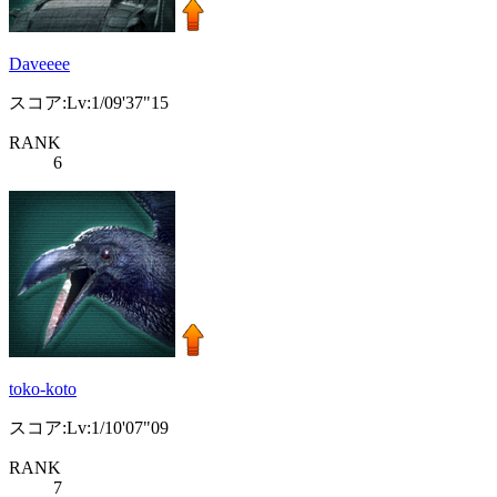
Daveeee
スコア:Lv:1/09'37"15
RANK
6
toko-koto
スコア:Lv:1/10'07"09
RANK
7