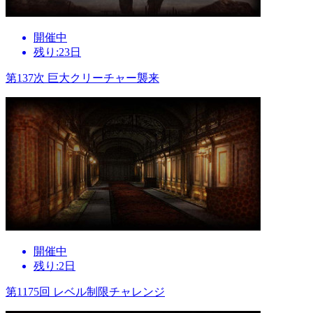
開催中
残り:23日
第137次 巨大クリーチャー襲来
開催中
残り:2日
第1175回 レベル制限チャレンジ