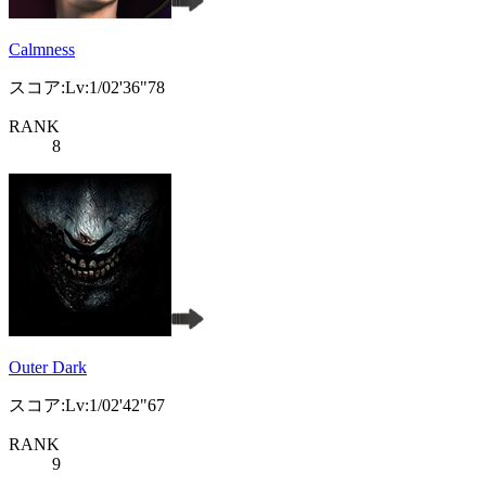
Calmness
スコア:Lv:1/02'36"78
RANK
8
Outer Dark
スコア:Lv:1/02'42"67
RANK
9