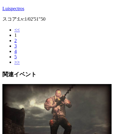
Luispectros
スコア:Lv:1/02'51"50
<<
1
2
3
4
5
>>
関連イベント