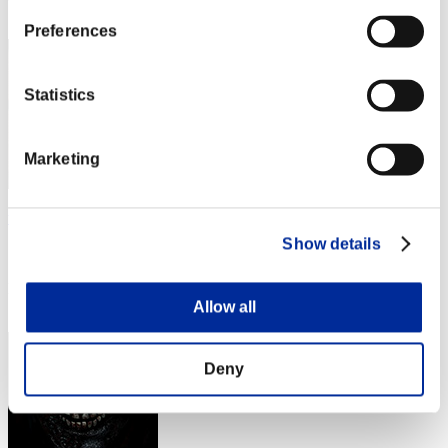
3
Preferences
Statistics
Marketing
wapaga5028
Show details
スコア:Lv:1/01'58"84
RANK
4
Allow all
Deny