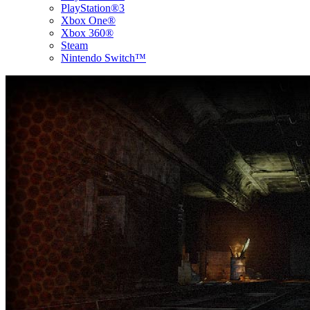
PlayStation®3
Xbox One®
Xbox 360®
Steam
Nintendo Switch™