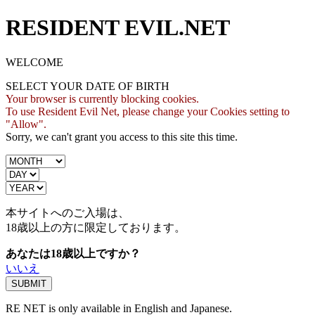
RESIDENT EVIL.NET
WELCOME
SELECT YOUR DATE OF BIRTH
Your browser is currently blocking cookies.
To use Resident Evil Net, please change your Cookies setting to
"Allow".
Sorry, we can't grant you access to this site this time.
本サイトへのご入場は、
18歳
以上の方に限定しております。
あなたは18歳以上ですか？
いいえ
RE NET is only available in English and Japanese.