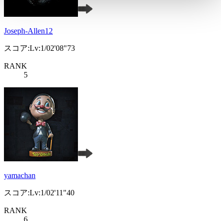
Joseph-Allen12
スコア:Lv:1/02'08"73
RANK
5
yamachan
スコア:Lv:1/02'11"40
RANK
6