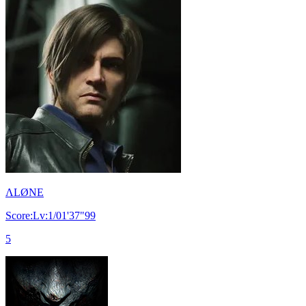
ΛLØNE
Score:Lv:1/01'37"99
5