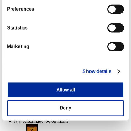
Lv.5
Preferences
NV personnage: 10 ou moins
Punition
Statistics
Lv.6
NV personnage: 1 ou moins
Marketing
Glace
Lv.7
Récompenses
Show details
Succès
Allow all
NV personnage: 40 ou moins
Anti-recul
Deny
Lv.2
NV personnage: 30 ou moins