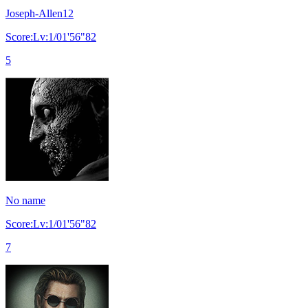
Joseph-Allen12
Score:Lv:1/01'56"82
5
No name
Score:Lv:1/01'56"82
7