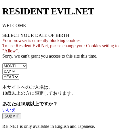
RESIDENT EVIL.NET
WELCOME
SELECT YOUR DATE OF BIRTH
Your browser is currently blocking cookies.
To use Resident Evil Net, please change your Cookies setting to
"Allow".
Sorry, we can't grant you access to this site this time.
本サイトへのご入場は、
18歳
以上の方に限定しております。
あなたは18歳以上ですか？
いいえ
RE NET is only available in English and Japanese.