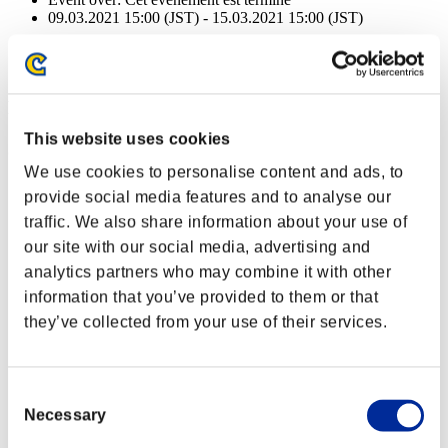
09.03.2021 15:00 (JST) - 15.03.2021 15:00 (JST)
Event over:
Cet événement est terminé
09.03.2021 15:00 (JST) - 15.03.2021 15:00 (JST)
Récompenses
This website uses cookies
Succès
We use cookies to personalise content and ads, to
NV personnage: 40 ou moins
provide social media features and to analyse our
traffic. We also share information about your use of
Anti-recul
our site with our social media, advertising and
Lv.2
analytics partners who may combine it with other
NV personnage: 30 ou moins
information that you’ve provided to them or that
they’ve collected from your use of their services.
Tir multiple + 2
Lv.1
NV personnage: 20 ou moins
Consent
Necessary
Selection
Feu d'enfer