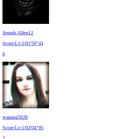
Joseph-Allen12
Score:Lv:1/01'59"41
6
wapaga5028
Score:Lv:1/02'04"95
7