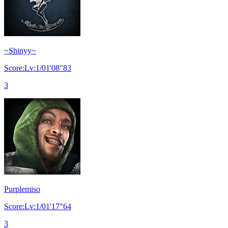
~Shinyy~
Score:Lv:1/01'08"83
3
Purplemiso
Score:Lv:1/01'17"64
3