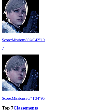
Score:Missions30/40'42"19
7
Score:Missions30/41'34"95
Top 7
Classements