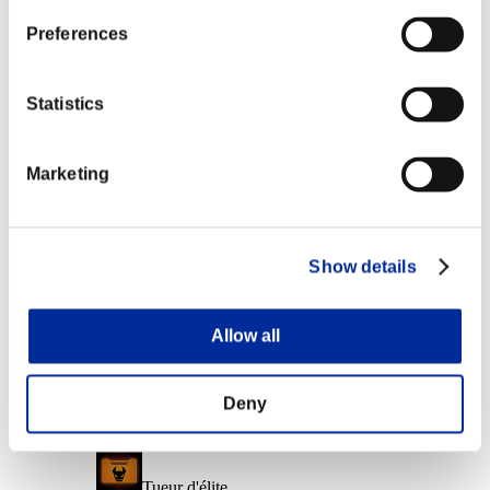
Cible facile
Preferences
Lv.7
Missions complétées: 25 ou plus
Statistics
Recharge
Lv.16
Marketing
Missions complétées: 30 ou plus
Zaytsev
Lv.100
Show details
Slot 6
Allow all
Récompenses
Succès
Deny
Missions complétées: 5 ou plus
Tueur d'élite