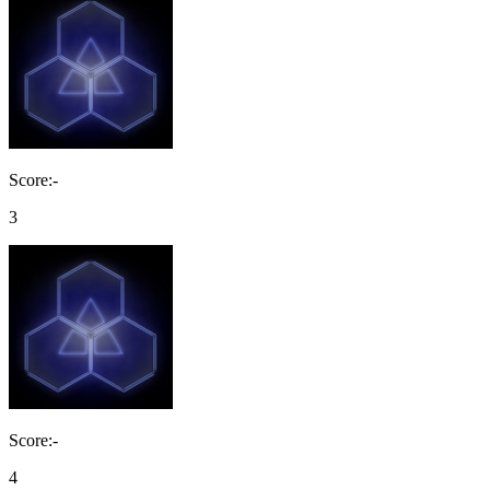
Score:-
3
Score:-
4