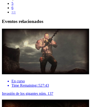
5
6
>>
Eventos relacionados
En curso
Time Remaining::527:43
Invasión de los gigantes núm. 137