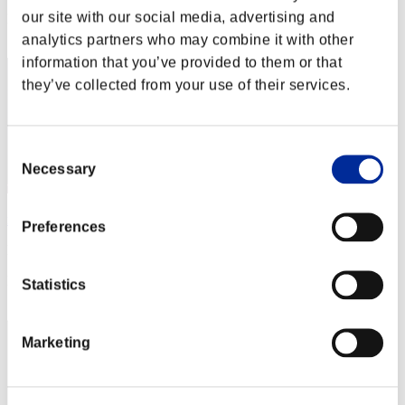
our site with our social media, advertising and
Posición
32
analytics partners who may combine it with other
information that you’ve provided to them or that
they’ve collected from your use of their services.
Consent
Necessary
Selection
xxvadik76xx
Preferences
Puntos:31500759
Posición
Statistics
33
Marketing