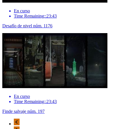
En curso
Time Remaining::23:43
Desafío de nivel núm. 1176
En curso
Time Remaining::23:43
Finde salvaje núm. 197