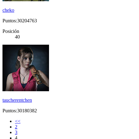
cheko
Puntos:30204763
Posición
40
taucherentchen
Puntos:30180382
<<
2
3
4