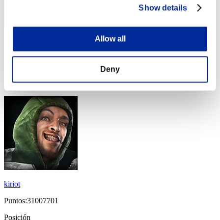
Show details
Allow all
hytrus1984
Puntos:31195021
Deny
Posición
34
kiriot
Puntos:31007701
Posición